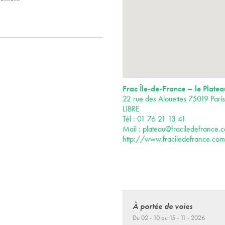
Frac Île-de-France – le Platea
22 rue des Alouettes 75019 Par
LIBRE
Tél : 01 76 21 13 41
Mail :
plateau@fraciledefrance.
http://www.fraciledefrance.com
À portée de voies
Du 02 - 10 au 15 - 11 - 2026