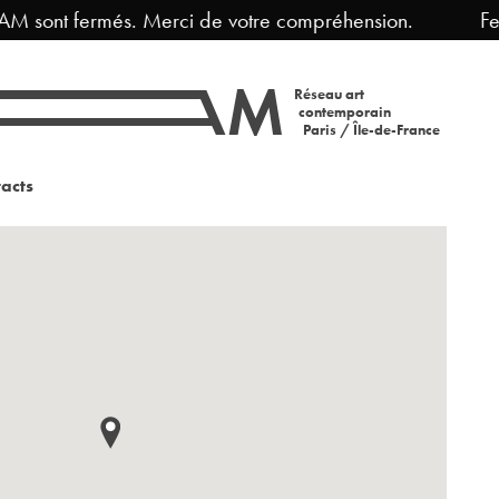
ont fermés. Merci de votre compréhension.
Fermetu
Réseau art
contemporain
Paris / Île-de-France
acts