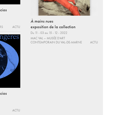
cios
À mains nues
exposition de la collection
RS
ACTU
Du 11 - 03 au 15 - 12 - 2022
MAC VAL – MUSÉE D’ART
CONTEMPORAIN DU VAL-DE-MARNE
ACTU
cios
ACTU