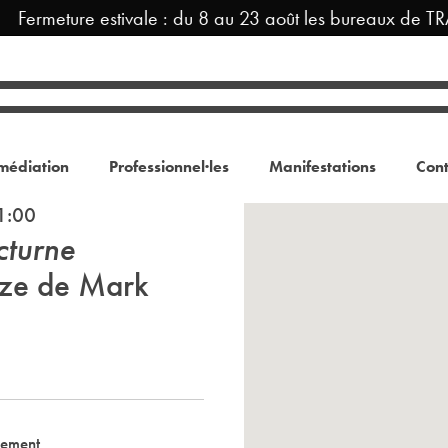
meture estivale : du 8 au 23 août les bureaux de TRAM s
médiation
Professionnel·les
Manifestations
Cont
1:00
cturne
nze de Mark
nement