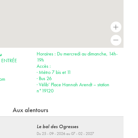
+
-
Horaires : Du mercredi au dimanche, 14h-
u
19h
is ENTRÉE
Accès :
· Métro 7 bis et 11
· Bus 26
com
· Vélib’ Place Hannah Arendt – station
n°19120
Aux alentours
Le bal des Ogresses
Du 25 - 09 - 2026 au 07 - 02 - 2027