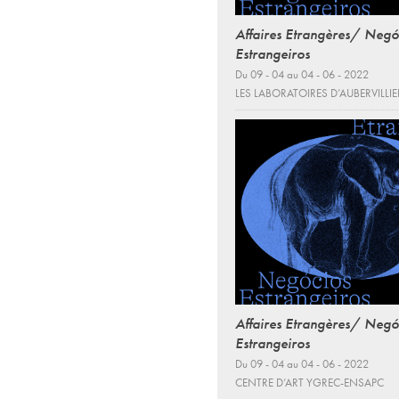
Affaires Etrangères/ Negó
Estrangeiros
Du 09 - 04 au 04 - 06 - 2022
LES LABORATOIRES D’AUBERVILLIE
Affaires Etrangères/ Negó
Estrangeiros
Du 09 - 04 au 04 - 06 - 2022
CENTRE D’ART YGREC-ENSAPC