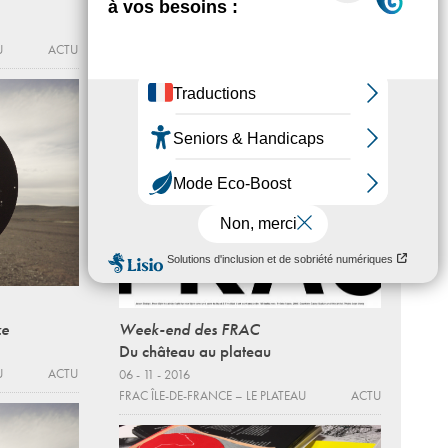
Deux mille quinze
Mark Geffriaud
U
ACTU
Du 21 - 09 au 11 - 12 - 2016
FRAC ÎLE-DE-FRANCE – LE PLATEAU
ACTU
ze
Week-end des FRAC
Du château au plateau
U
ACTU
06 - 11 - 2016
FRAC ÎLE-DE-FRANCE – LE PLATEAU
ACTU