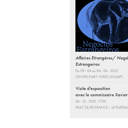
Affaires Etrangères/ Negó
Estrangeiros
Du 09 - 04 au 04 - 06 - 2022
CENTRE D’ART YGREC-ENSAPC
Visite d'exposition
avec le commissaire Xavier
06 - 12 - 2015, 17:00
FRAC ÎLE-DE-FRANCE – LE PLATEA