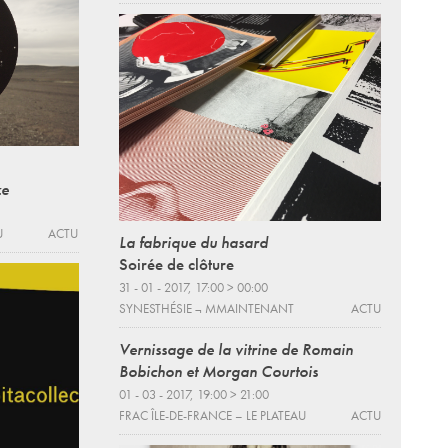
ze
U
ACTU
La fabrique du hasard
Soirée de clôture
31 - 01 - 2017, 17:00 > 00:00
SYNESTHÉSIE ¬ MMAINTENANT
ACTU
Vernissage de la vitrine de Romain
Bobichon et Morgan Courtois
01 - 03 - 2017, 19:00 > 21:00
FRAC ÎLE-DE-FRANCE – LE PLATEAU
ACTU