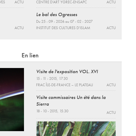
VES
ACTU
CENTRE D’ART YGREC-ENSAPC
ACTU
Le bal des Ogresses
Du 25 - 09 - 2026 au 07 - 02 - 2027
ACTU
INSTITUT DES CULTURES D’ISLAM
ACTU
En lien
Visite de l'exposition VOL. XVI
15 - 11 - 2015, 17:30
FRAC ÎLE-DE-FRANCE – LE PLATEAU
ACTU
Visite commissaires Un été dans la
Sierra
18 - 10 - 2015, 15:30
ACTU