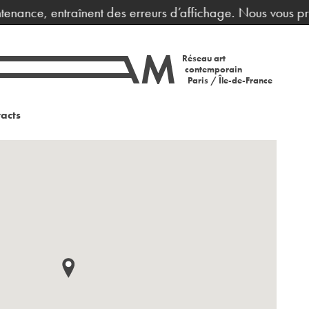
entraînent des erreurs d’affichage. Nous vous prions de bi
Réseau art
contemporain
Paris / Île-de-France
acts