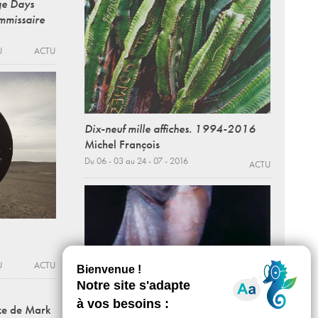
nge Days
mmissaire
U
ACTU
Dix-neuf mille affiches. 1994-2016
Michel François
Du 06 - 03 au 24 - 07 - 2016
ACTU
U
ACTU
nze de Mark