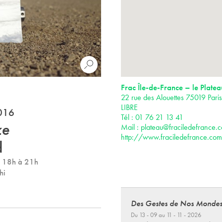
Frac Île-de-France – le Platea
22 rue des Alouettes 75019 Par
LIBRE
2016
Tél : 01 76 21 13 41
ze
Mail :
plateau@fraciledefrance.
http://www.fraciledefrance.com
d
e 18h à 21h
hi
Des Gestes de Nos Monde
Du 13 - 09 au 11 - 11 - 2026