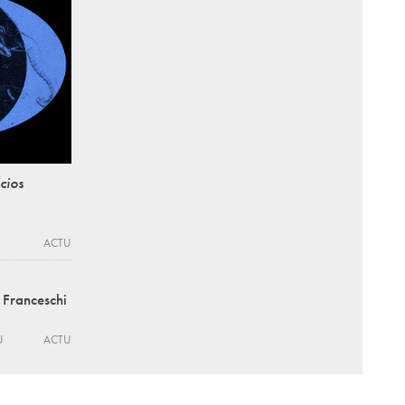
cios
ACTU
 Franceschi
U
ACTU