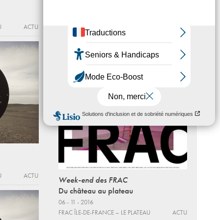
Then, maybe, the explosion of a star
U
ACTU
Johannes Kahrs
Du 12 - 05 au 24 - 07 - 2016
FRAC ÎLE-DE-FRANCE – LE PLATEAU
ACTU
U
ACTU
Week-end des FRAC
Du château au plateau
06 - 11 - 2016
FRAC ÎLE-DE-FRANCE – LE PLATEAU
ACTU