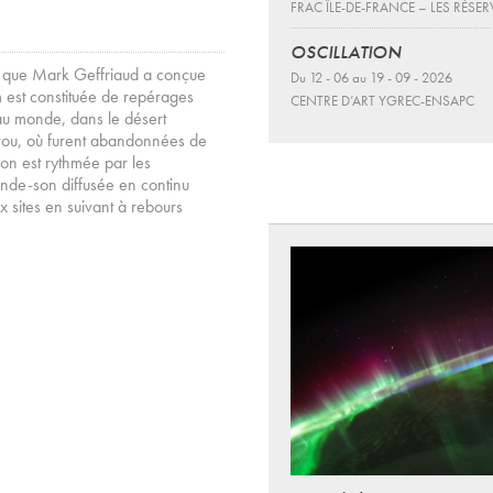
FRAC ÎLE-DE-FRANCE – LES RÉSER
OSCILLATION
ion que Mark Geffriaud a conçue
Du 12 - 06 au 19 - 09 - 2026
m est constituée de repérages
CENTRE D’ART YGREC-ENSAPC
e au monde, dans le désert
 Pérou, où furent abandonnées de
tion est rythmée par les
 bande-son diffusée en continu
ux sites en suivant à rebours