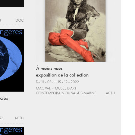
U
DOC
À mains nues
exposition de la collection
Du 11 - 03 au 15 - 12 - 2022
MAC VAL – MUSÉE D’ART
CONTEMPORAIN DU VAL-DE-MARNE
ACTU
cios
RS
ACTU