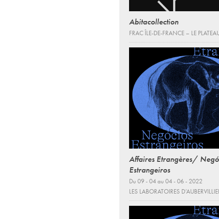
Abitacollection
FRAC ÎLE-DE-FRANCE – LE PLATEA
Affaires Etrangères/ Negó
Estrangeiros
Du 09 - 04 au 04 - 06 - 2022
LES LABORATOIRES D’AUBERVILLIE