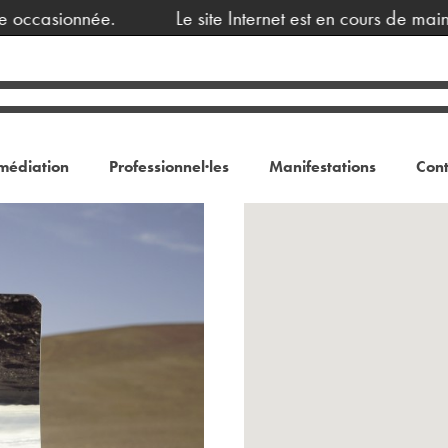
née.
Le site Internet est en cours de maintenance, 
médiation
Professionnel·les
Manifestations
Cont