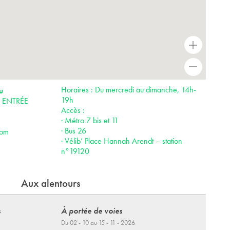
+
-
Horaires : Du mercredi au dimanche, 14h-
u
19h
is ENTRÉE
Accès :
· Métro 7 bis et 11
· Bus 26
com
· Vélib’ Place Hannah Arendt – station
n°19120
Aux alentours
s
À portée de voies
Du 02 - 10 au 15 - 11 - 2026