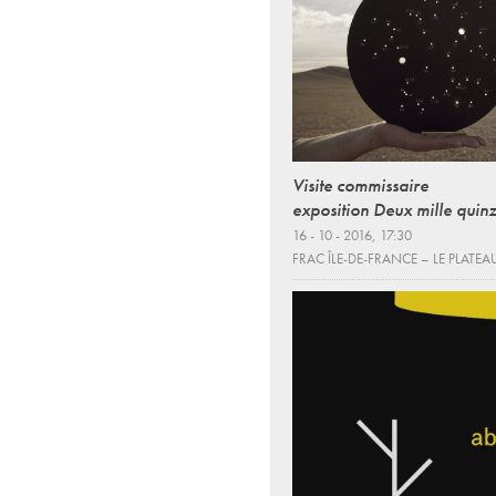
Visite commissaire
exposition Deux mille quin
16 - 10 - 2016, 17:30
FRAC ÎLE-DE-FRANCE – LE PLATEA