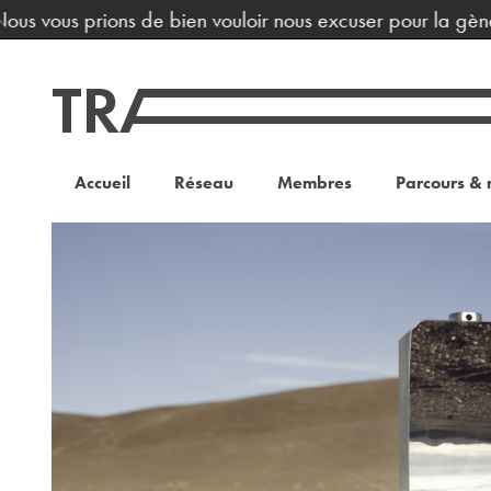
 prions de bien vouloir nous excuser pour la gène occasion
Accueil
Réseau
Membres
Parcours & 