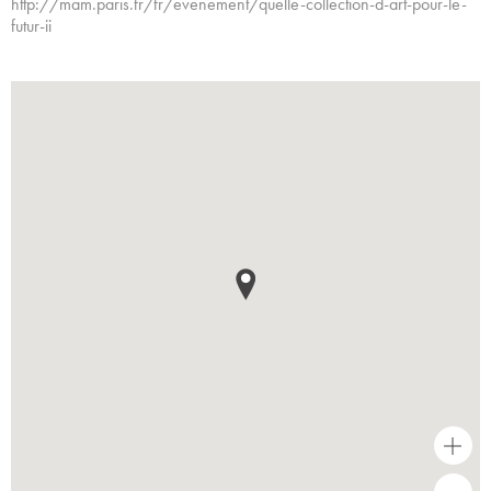
http://mam.paris.fr/fr/evenement/quelle-collection-d-art-pour-le-
futur-ii
+