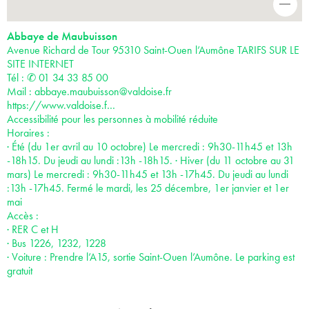
-
Abbaye de Maubuisson
Avenue Richard de Tour 95310 Saint-Ouen l’Aumône TARIFS SUR LE
SITE INTERNET
Tél : ✆ 01 34 33 85 00
Mail :
abbaye.maubuisson@valdoise.fr
https://www.valdoise.f…
Accessibilité pour les personnes à mobilité réduite
Horaires :
· Été (du 1er avril au 10 octobre) Le mercredi : 9h30-11h45 et 13h
-18h15. Du jeudi au lundi :13h -18h15. · Hiver (du 11 octobre au 31
mars) Le mercredi : 9h30-11h45 et 13h -17h45. Du jeudi au lundi
:13h -17h45. Fermé le mardi, les 25 décembre, 1er janvier et 1er
mai
Accès :
· RER C et H
· Bus 1226, 1232, 1228
· Voiture : Prendre l’A15, sortie Saint-Ouen l’Aumône. Le parking est
gratuit