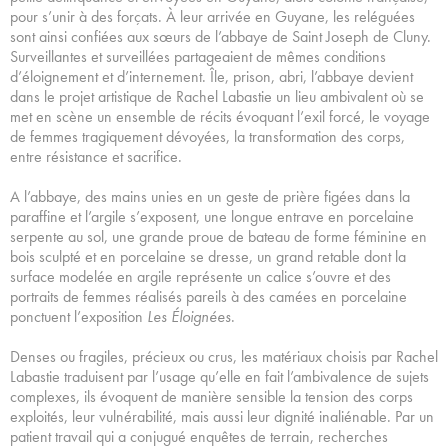
pour s’unir à des forçats. À leur arrivée en Guyane, les reléguées
sont ainsi confiées aux sœurs de l’abbaye de Saint Joseph de Cluny.
Surveillantes et surveillées partageaient de mêmes conditions
d’éloignement et d’internement. Île, prison, abri, l’abbaye devient
dans le projet artistique de Rachel Labastie un lieu ambivalent où se
met en scène un ensemble de récits évoquant l’exil forcé, le voyage
de femmes tragiquement dévoyées, la transformation des corps,
entre résistance et sacrifice.
A l’abbaye, des mains unies en un geste de prière figées dans la
paraffine et l’argile s’exposent, une longue entrave en porcelaine
serpente au sol, une grande proue de bateau de forme féminine en
bois sculpté et en porcelaine se dresse, un grand retable dont la
surface modelée en argile représente un calice s’ouvre et des
portraits de femmes réalisés pareils à des camées en porcelaine
ponctuent l’exposition
Les Éloignées
.
Denses ou fragiles, précieux ou crus, les matériaux choisis par Rachel
Labastie traduisent par l’usage qu’elle en fait l’ambivalence de sujets
complexes, ils évoquent de manière sensible la tension des corps
exploités, leur vulnérabilité, mais aussi leur dignité inaliénable. Par un
patient travail qui a conjugué enquêtes de terrain, recherches