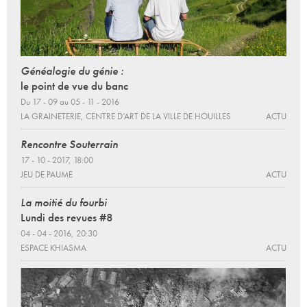
Généalogie du génie :
le point de vue du banc
Du 17 - 09 au 05 - 11 - 2016
LA GRAINETERIE, CENTRE D’ART DE LA VILLE DE HOUILLES
ACTU
Rencontre Souterrain
17 - 10 - 2017, 18:00
JEU DE PAUME
ACTU
La moitié du fourbi
Lundi des revues #8
04 - 04 - 2016, 20:30
ESPACE KHIASMA
ACTU