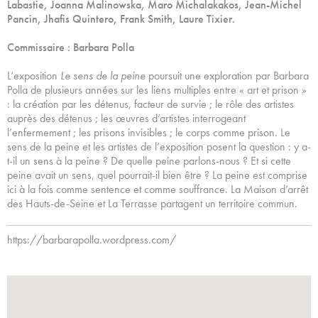
Labastie, Joanna Malinowska, Maro Michalakakos, Jean-Michel
Pancin, Jhafis Quintero, Frank Smith, Laure Tixier.
Commissaire : Barbara Polla
L’exposition
Le sens de la peine
poursuit une exploration par Barbara
Polla de plusieurs années sur les liens multiples entre « art et prison »
: la création par les détenus, facteur de survie ; le rôle des artistes
auprès des détenus ; les œuvres d’artistes interrogeant
l’enfermement ; les prisons invisibles ; le corps comme prison. Le
sens de la peine et les artistes de l’exposition posent la question : y a-
t-il un sens à la peine ? De quelle peine parlons-nous ? Et si cette
peine avait un sens, quel pourrait-il bien être ? La peine est comprise
ici à la fois comme sentence et comme souffrance. La Maison d’arrêt
des Hauts-de-Seine et La Terrasse partagent un territoire commun.
https://barbarapolla.wordpress.com/