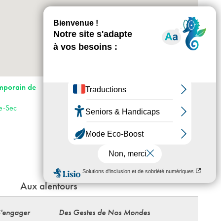
+
-
Horaires : Mercredi-vendredi : 14h-18h.
emporain de
Samedi : 14h-19h. Fermeture les jours fériés
Accès :
le-Sec
· RER E
· Tram T1
· Bus 105, 145
· Voiture : porte des Lilas direction Romainville
ou Porte de Pantin direction Noisy-le-Sec
Aux alentours
S'engager
Des Gestes de Nos Mondes