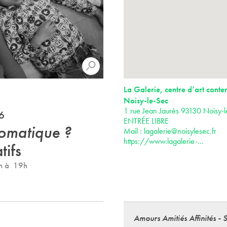
La Galerie, centre d’art cont
Noisy-le-Sec
1 rue Jean Jaurès 93130 Noisy-
6
ENTRÉE LIBRE
tomatique ?
Mail :
lagalerie@noisylesec.fr
https://www.lagalerie-…
tifs
4h à 19h
Amours Amitiés Affinités - 