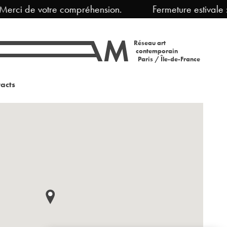
erci de votre compréhension.
Fermeture estivale :
Réseau art
contemporain
Paris / Île-de-France
acts