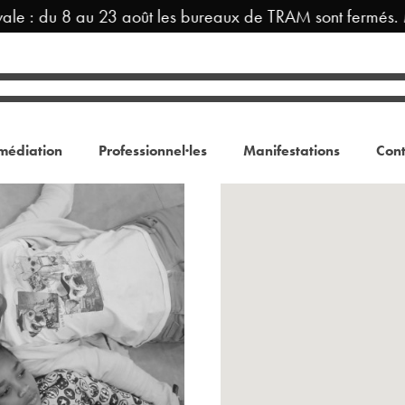
le : du 8 au 23 août les bureaux de TRAM sont fermés. M
médiation
Professionnel·les
Manifestations
Cont