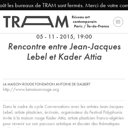
août les bureaux de TRAM sont fermés. Merci de votre com
Réseau art
contemporain
Paris / Île-de-France
05 - 11 - 2015, 19:00
Rencontre entre Jean-Jacques
Lebel et Kader Attia
LA MAISON ROUGE FONDATION ANTOINE DE GALBERT
http://www.lamaisonrouge.org
Dans le cadre du cycle Conversations avec les artistes Jean-Jacques
Lebel, artiste plasticien, écrivain, organisateur du Festival Polyphonix
invite à la maison rouge Kader Attia, artiste plasticien franco-algérien
pour revenir sur son parcours artistique et discuter des thématiques