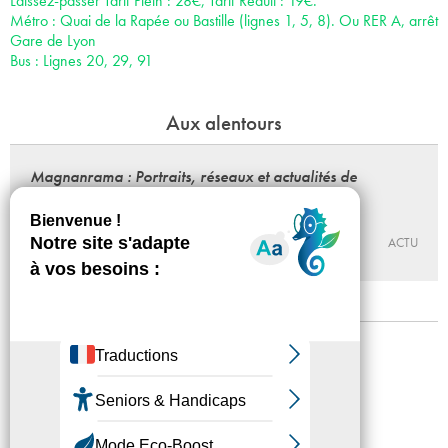
Laissez-passer Tarif Plein : 28€, Tarif Réduit : 19€.
Métro : Quai de la Rapée ou Bastille (lignes 1, 5, 8). Ou RER A, arrêt
Gare de Lyon
Bus : Lignes 20, 29, 91
Aux alentours
Magnanrama : Portraits, réseaux et actualités de
Nathalie Magnan
Du 25 - 09 au 12 - 12 - 2026
BÉTONSALON – CENTRE D’ART ET DE RECHERCHE
ACTU
Mentions légales
Confidentialité
Accessibilité
Plan du site