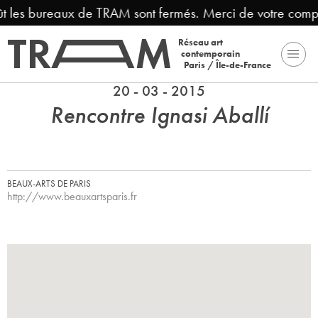
 les bureaux de TRAM sont fermés. Merci de votre compré
Réseau art
contemporain
Paris / Île-de-France
20 - 03 - 2015
Rencontre Ignasi Aballí
BEAUX-ARTS DE PARIS
http://www.beauxartsparis.fr