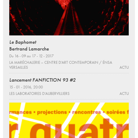
Le Baphomet
Bertrand Lamarche
Du 16 - 09 au 17 - 12 - 2017
LA MARÉCHALERIE – CENTRE D’ART CONTEMPORAIN / ÉNSA
VERSAILLES
ACTU
Lancement FANFICTION 93 #2
15 - 01 - 2016, 20:00
LES LABORATOIRES D’AUBERVILLIERS
ACTU