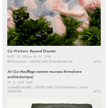
Co-Workers: Beyond Disaster
Du 07 - 10 - 2015 au 30 - 01 - 2016
BÉTONSALON – CENTRE D’ART ET DE RECHERCHE
ACTU
Air (Le chauffage comme nouveau formalisme
architectonique)
19 - 11 - 2015, 14:00
LA MARÉCHALERIE – CENTRE D’ART CONTEMPORAIN / ÉNSA
VERSAILLES
ACTU