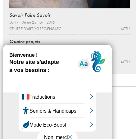
Savoir Faire Savoir
Du 17 - 06 au 23 - 07 - 2016
CENTRE D’ART YGREC-ENSAPC
ACTU
Quatre projets
par Jacob Fabricius
Du 05 - 03 au 05 - 06 - 2016
CNEAI = CENTRE NATIONAL ÉDITION ART IMAGE
ACTU
Mentions légales
Confidentialité
Accessibilité
Plan du site
Crédits