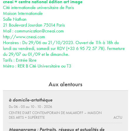
cneai = centre national édition art image
Cité internationale universitaire de Paris
Maison Internationale
Salle Nathan
21 Boulevard Jourdan 75014 Paris
Mail :
communication@cneai.com
http://www.cneai.com
Horaires : Du 29/06 au 21/10/2023. Ouvert de 11h à 18h du
lundi au vendredi, samedi sur RDV (+33 6 95 72 57 78). Fermeture
du 29/07 au 01/09 et le dimanche.
Tarifs : Entrée libre
Métro : RER B Cité Universitaire ou T3
Aux alentours
à domicile-artothèque
Du 06 - 05 au 10 - 10 - 2026
CENTRE D’ART CONTEMPORAIN DE MALAKOFF – MAISON
DES ARTS + SUPÉRETTE
ACTU
Magnanrama : Portraits, réseaux et actualités de