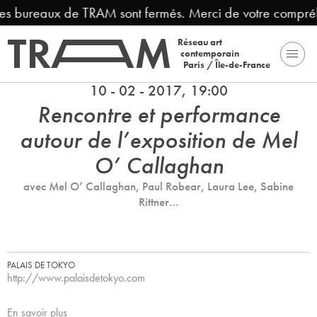
s bureaux de TRAM sont fermés. Merci de votre compréhens
Réseau art
contemporain
Paris / Île-de-France
10 - 02 - 2017, 19:00
Rencontre et performance
autour de l’exposition de Mel
O’ Callaghan
avec Mel O’ Callaghan, Paul Robear, Laura Lee, Sabine
Rittner…
PALAIS DE TOKYO
http://www.palaisdetokyo.com
En savoir plus