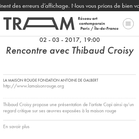
aînent des erreurs d’affichage. Nous vous prions de bien v
Réseau art
contemporain
Paris / Île-de-France
02 - 03 - 2017, 19:00
Rencontre avec Thibaud Croisy
LA MAISON ROUGE FONDATION ANTOINE DE GALBERT
http://www.lamaisonrouge.org
Thibaud Croisy propose une présentation de l’artiste Copi ainsi qu’un
regard critique sur ses œuvres exposées à la maison rouge
En savoir plus