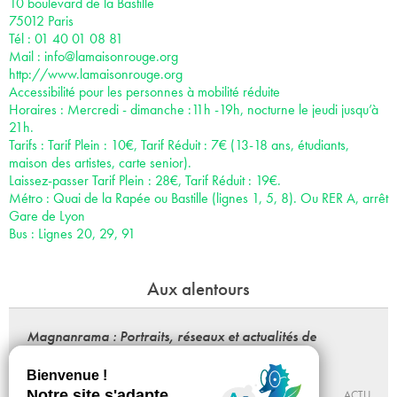
10 boulevard de la Bastille
75012 Paris
Tél : 01 40 01 08 81
Mail :
info@lamaisonrouge.org
http://www.lamaisonrouge.org
Accessibilité pour les personnes à mobilité réduite
Horaires : Mercredi - dimanche :11h -19h, nocturne le jeudi jusqu’à
21h.
Tarifs : Tarif Plein : 10€, Tarif Réduit : 7€ (13-18 ans, étudiants,
maison des artistes, carte senior).
Laissez-passer Tarif Plein : 28€, Tarif Réduit : 19€.
Métro : Quai de la Rapée ou Bastille (lignes 1, 5, 8). Ou RER A, arrêt
Gare de Lyon
Bus : Lignes 20, 29, 91
Aux alentours
Magnanrama : Portraits, réseaux et actualités de
Nathalie Magnan
Du 25 - 09 au 12 - 12 - 2026
BÉTONSALON – CENTRE D’ART ET DE RECHERCHE
ACTU