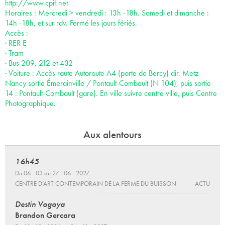
http://www.cpif.net
Horaires : Mercredi > vendredi : 13h -18h. Samedi et dimanche :
14h -18h, et sur rdv. Fermé les jours fériés.
Accès :
· RER E
· Tram
· Bus 209, 212 et 432
· Voiture : Accès route Autoroute A4 (porte de Bercy) dir. Metz-
Nancy sortie Émerainville / Pontault-Combault (N 104), puis sortie
14 : Pontault-Combault (gare). En ville suivre centre ville, puis Centre
Photographique.
Aux alentours
16h45
Du 06 - 03 au 27 - 06 - 2027
CENTRE D’ART CONTEMPORAIN DE LA FERME DU BUISSON
ACTU
Destin Vogoya
Brandon Gercara