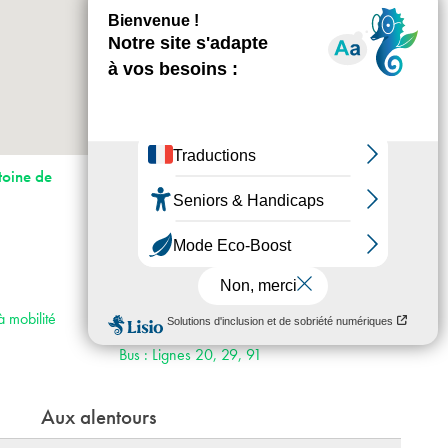
+
-
Horaires : Mercredi - dimanche :11h -19h,
toine de
nocturne le jeudi jusqu’à 21h.
Tarifs : Tarif Plein : 10€, Tarif Réduit : 7€ (13-
18 ans, étudiants, maison des artistes, carte
senior).
Laissez-passer Tarif Plein : 28€, Tarif Réduit :
19€.
Métro : Quai de la Rapée ou Bastille (lignes
à mobilité
1, 5, 8). Ou RER A, arrêt Gare de Lyon
Bus : Lignes 20, 29, 91
Aux alentours