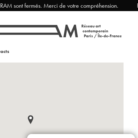
TRAM sont fermés. Merci de votre compréhension.
F
Réseau art
contemporain
Paris / Île-de-France
acts