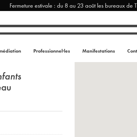
Fermeture estivale : du 8 au 23 août les bureaux de 
médiation
Professionnel·les
Manifestations
Cont
fants
eau