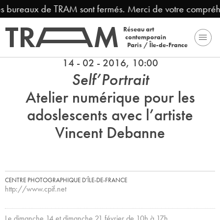
les bureaux de TRAM sont fermés. Merci de votre compréh
Réseau art
contemporain
Paris / Île-de-France
14 - 02 - 2016, 10:00
Self’Portrait
Atelier numérique pour les
adoslescents avec l’artiste
Vincent Debanne
CENTRE PHOTOGRAPHIQUE D’ÎLE-DE-FRANCE
http://www.cpif.net
Le dimanche 14 et dimanche 21 février de 10h à 17h.