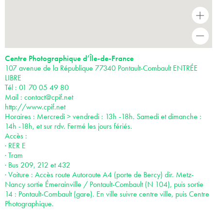
+
-
Centre Photographique d’Île-de-France
107 avenue de la République 77340 Pontault-Combault ENTRÉE
LIBRE
Tél : 01 70 05 49 80
Mail :
contact@cpif.net
http://www.cpif.net
Horaires : Mercredi > vendredi : 13h -18h. Samedi et dimanche :
14h -18h, et sur rdv. Fermé les jours fériés.
Accès :
· RER E
· Tram
· Bus 209, 212 et 432
· Voiture : Accès route Autoroute A4 (porte de Bercy) dir. Metz-
Nancy sortie Émerainville / Pontault-Combault (N 104), puis sortie
14 : Pontault-Combault (gare). En ville suivre centre ville, puis Centre
Photographique.