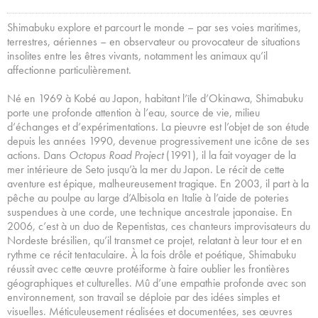
Shimabuku explore et parcourt le monde – par ses voies maritimes,
terrestres, aériennes – en observateur ou provocateur de situations
insolites entre les êtres vivants, notamment les animaux qu’il
affectionne particulièrement.
Né en 1969 à Kobé au Japon, habitant l’île d’Okinawa, Shimabuku
porte une profonde attention à l’eau, source de vie, milieu
d’échanges et d’expérimentations. La pieuvre est l’objet de son étude
depuis les années 1990, devenue progressivement une icône de ses
actions. Dans
Octopus Road Project
(1991), il la fait voyager de la
mer intérieure de Seto jusqu’à la mer du Japon. Le récit de cette
aventure est épique, malheureusement tragique. En 2003, il part à la
pêche au poulpe au large d’Albisola en Italie à l’aide de poteries
suspendues à une corde, une technique ancestrale japonaise. En
2006, c’est à un duo de Repentistas, ces chanteurs improvisateurs du
Nordeste brésilien, qu’il transmet ce projet, relatant à leur tour et en
rythme ce récit tentaculaire. À la fois drôle et poétique, Shimabuku
réussit avec cette œuvre protéiforme à faire oublier les frontières
géographiques et culturelles. Mû d’une empathie profonde avec son
environnement, son travail se déploie par des idées simples et
visuelles. Méticuleusement réalisées et documentées, ses œuvres