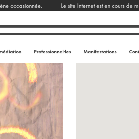
e occasionnée.
Le site Internet est en cours de ma
médiation
Professionnel·les
Manifestations
Cont