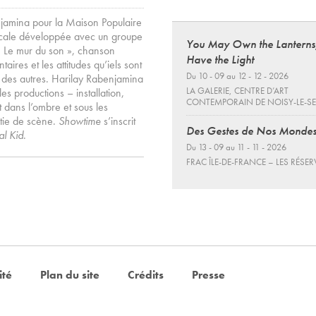
njamina pour la Maison Populaire
sicale développée avec un groupe
You May Own the Lanterns
« Le mur du son », chanson
Have the Light
ires et les attitudes qu’iels sont
Du 10 - 09 au 12 - 12 - 2026
 des autres. Harilay Rabenjamina
LA GALERIE, CENTRE D’ART
s productions – installation,
CONTEMPORAIN DE NOISY-LE-S
t dans l’ombre et sous les
rtie de scène.
Showtime
s’inscrit
Des Gestes de Nos Monde
al Kid
.
Du 13 - 09 au 11 - 11 - 2026
FRAC ÎLE-DE-FRANCE – LES RÉSER
ité
Plan du site
Crédits
Presse