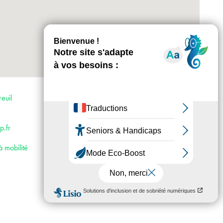
+
-
Horaires : Les lundis, mardis et jeudis de 10 h
à 12 h puis de 14 h à 21 h
euil
Les mercredis et vendredis de 10 h à 21 h
Les samedis de 10 h à 17 h
Accès :
.fr
· Métro 9
· Bus 121 et 102
à mobilité
· Voiture : depuis la porte de Bagnolet > A3
direction Lille > Suivre Montreuil S29 > Sortie
Montreuil Saint-Antoine > Centre ville à
gauche > puis deuxième feu à droite >
Parking : 48, rue Danton.