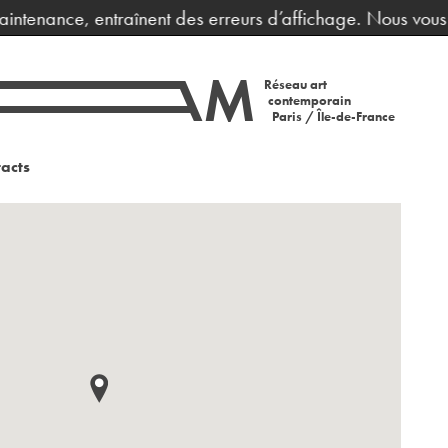
intenance, entraînent des erreurs d’affichage. Nous vous p
Réseau art
contemporain
Paris / Île-de-France
acts