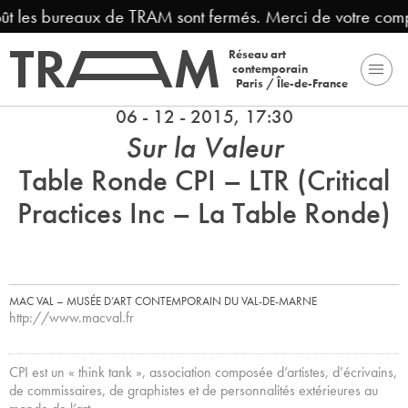
oût les bureaux de TRAM sont fermés. Merci de votre comp
Réseau art
contemporain
Paris / Île-de-France
06 - 12 - 2015, 17:30
Sur la Valeur
Table Ronde CPI – LTR (Critical
Practices Inc – La Table Ronde)
MAC VAL – MUSÉE D’ART CONTEMPORAIN DU VAL-DE-MARNE
http://www.macval.fr
CPI est un « think tank », association composée d’artistes, d’écrivains,
de commissaires, de graphistes et de personnalités extérieures au