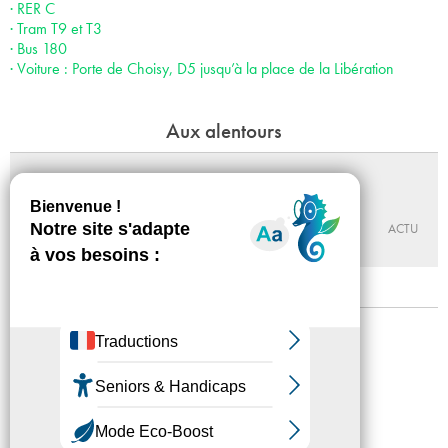
· RER C
· Tram T9 et T3
· Bus 180
· Voiture : Porte de Choisy, D5 jusqu’à la place de la Libération
Aux alentours
Walter et Billy, sur les traces de l'enfer
Du 10 - 10 au 13 - 12 - 2026
MABA
ACTU
Mentions légales
Confidentialité
Accessibilité
Plan du site