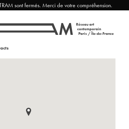
TRAM sont fermés. Merci de votre compréhension.
F
Réseau art
contemporain
Paris / Île-de-France
acts