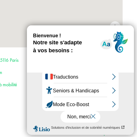
+
-
Horaires : 12h-22h : tous les jours sauf le
mardi.
5116 Paris
12h-00h : nocturne tous les jeudis.
Mardi : Le Palais de Tokyo est fermé au
om
public.
Tarifs : Tarif Plein : 12€, Tarif Réduit : 9€.
à mobilité
Gratuité : - 18 ans.
Accès :
· Métro 9
· RER C
· Bus 32, 42, 63, 72, 80, 82, 92
· Vélib’ 4 rue de Longchamp ; 4 avenue
Marceau ; place de la reine Astrid ; 45
avenue Marceau ou 3 avenue Bosquet