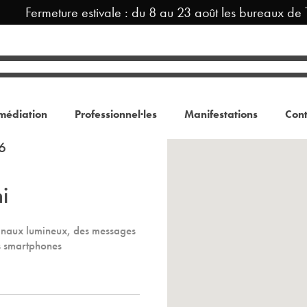
Fermeture estivale : du 8 au 23 août les bureaux de 
médiation
Professionnel·les
Manifestations
Cont
6
i
 signaux lumineux, des messages
s smartphones