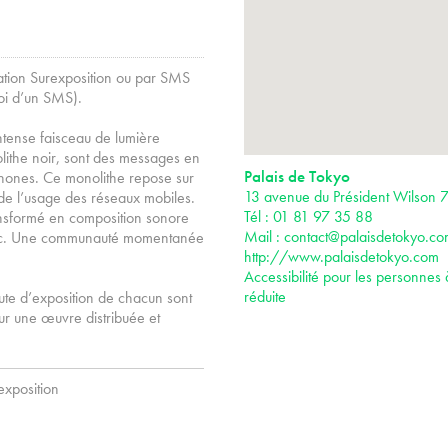
ation Surexposition ou par SMS
oi d’un SMS).
intense faisceau de lumière
lithe noir, sont des messages en
Palais de Tokyo
tphones. Ce monolithe repose sur
13 avenue du Président Wilson 7
 de l’usage des réseaux mobiles.
Tél : 01 81 97 35 88
ansformé en composition sonore
Mail :
contact@palaisdetokyo.c
public. Une communauté momentanée
http://www.palaisdetokyo.com
Accessibilité pour les personnes 
réduite
ute d’exposition de chacun sont
our une œuvre distribuée et
xposition