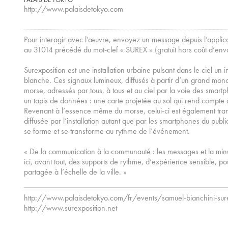
http://www.palaisdetokyo.com
Pour interagir avec l’œuvre, envoyez un message depuis l’applic
au 31014 précédé du mot-clef « SUREX » (gratuit hors coût d’env
Surexposition est une installation urbaine pulsant dans le ciel un 
blanche. Ces signaux lumineux, diffusés à partir d’un grand mono
morse, adressés par tous, à tous et au ciel par la voie des smar
un tapis de données : une carte projetée au sol qui rend compte
Revenant à l’essence même du morse, celui-ci est également tr
diffusée par l’installation autant que par les smartphones du 
se forme et se transforme au rythme de l’événement.
« De la communication à la communauté : les messages et la min
ici, avant tout, des supports de rythme, d’expérience sensible, p
partagée à l’échelle de la ville. »
http://www.palaisdetokyo.com/fr/events/samuel-bianchini-sure
http://www.surexposition.net