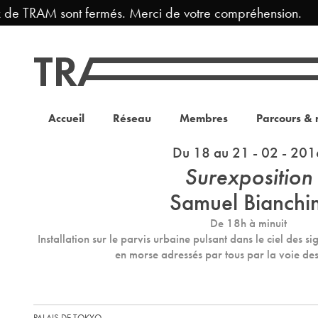
 de TRAM sont fermés. Merci de votre compréhension.
Accueil
Réseau
Membres
Parcours & 
Du 18 au 21 - 02 - 201
Surexposition
Samuel Bianchin
De 18h à minuit
Installation sur le parvis urbaine pulsant dans le ciel des
en morse adressés par tous par la voie de
PALAIS DE TOKYO