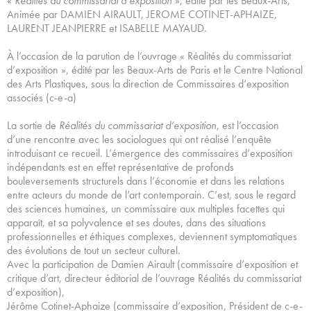
«
Réalités du commissariat d’exposition
», édité par les Beaux-Arts,
Animée par DAMIEN AIRAULT, JEROME COTINET-APHAIZE,
LAURENT JEANPIERRE et ISABELLE MAYAUD.
À l’occasion de la parution de l’ouvrage « Réalités du commissariat
d’exposition », édité par les Beaux-Arts de Paris et le Centre National
des Arts Plastiques, sous la direction de Commissaires d’exposition
associés (c-e-a)
La sortie de
Réalités du commissariat d’exposition
, est l’occasion
d’une rencontre avec les sociologues qui ont réalisé l’enquête
introduisant ce recueil. L’émergence des commissaires d’exposition
indépendants est en effet représentative de profonds
bouleversements structurels dans l’économie et dans les relations
entre acteurs du monde de l’art contemporain. C’est, sous le regard
des sciences humaines, un commissaire aux multiples facettes qui
apparaît, et sa polyvalence et ses doutes, dans des situations
professionnelles et éthiques complexes, deviennent symptomatiques
des évolutions de tout un secteur culturel.
Avec la participation de Damien Airault (commissaire d’exposition et
critique d’art, directeur éditorial de l’ouvrage Réalités du commissariat
d’exposition),
Jérôme Cotinet-Aphaize (commissaire d’exposition, Président de c-e-