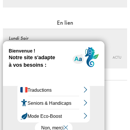
En lien
Lundi Soir
Gwenola Wagon & Sébastien Degoutin
04 - 06 - 2018, 18:00
SYNESTHÉSIE ¬ MMAINTENANT
ACTU
Mentions légales
Confidentialité
Accessibilité
Plan du site
Crédits
Presse