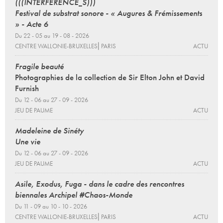
(((INTERFERENCE_S)))
Festival de substrat sonore - « Augures & Frémissements
» - Acte 6
Du 22 - 05 au 19 - 08 - 2026
CENTRE WALLONIE-BRUXELLES⎜PARIS
ACTU
Fragile beauté
Photographies de la collection de Sir Elton John et David
Furnish
Du 12 - 06 au 27 - 09 - 2026
JEU DE PAUME
ACTU
Madeleine de Sinéty
Une vie
Du 12 - 06 au 27 - 09 - 2026
JEU DE PAUME
ACTU
Asile, Exodus, Fuga - dans le cadre des rencontres
biennales Archipel #Chaos-Monde
Du 11 - 09 au 10 - 10 - 2026
CENTRE WALLONIE-BRUXELLES⎜PARIS
ACTU