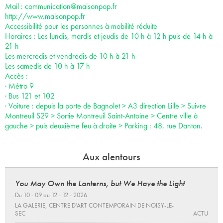
Mail :
communication@maisonpop.fr
http://www.maisonpop.fr
Accessibilité pour les personnes à mobilité réduite
Horaires : Les lundis, mardis et jeudis de 10 h à 12 h puis de 14 h à
21 h
Les mercredis et vendredis de 10 h à 21 h
Les samedis de 10 h à 17 h
Accès :
· Métro 9
· Bus 121 et 102
· Voiture : depuis la porte de Bagnolet > A3 direction Lille > Suivre
Montreuil S29 > Sortie Montreuil Saint-Antoine > Centre ville à
gauche > puis deuxième feu à droite > Parking : 48, rue Danton.
Aux alentours
You May Own the Lanterns, but We Have the Light
Du 10 - 09 au 12 - 12 - 2026
LA GALERIE, CENTRE D’ART CONTEMPORAIN DE NOISY-LE-
SEC
ACTU