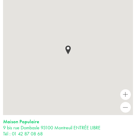
+
-
Maison Populaire
9 bis rue Dombasle 93100 Montreuil ENTRÉE LIBRE
Tél : 01 42 87 08 68