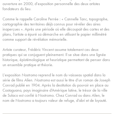
ouverture en 2000, d’exposition personnelle des deux artistes
fondateurs du lieu.
Comme le rappelle Caroline Perrée : « Cannelle Tanc, topographe,
cartographie des territoires déjà connus pour révéler des aires
inaperçues ». Après une période où elle découpait des cartes et des
plans, l’artiste a épuré sa démarche en utilisant le papier millimétré
comme support de révélation mémorielle.
Artiste curateur, Frédéric Vincent assume totalement ces deux
pratiques qui se conjuguent pleinement. Il se situe dans une lignée
historique, épistémologique et heuristique permettant de penser dans
un ensemble pratique et théorie.
L’exposition
Nostromo
reprend le nom du vaisseau spatial dans la
série de films
Alien
.
Nostromo
est aussi le titre d’un roman de Joseph
Conrad publié en 1904. Après la destitution du pouvoir en place au
Costaguana, pays imaginaire d’Amérique latine, le trésor de la ville
de Sulaco est confié à Nostromo. Chez Conrad ou dans
Alien
, le
nom de Nostromo a toujours valeur de refuge, d’abri et de loyauté.