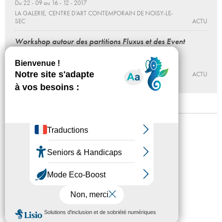
Du 22 - 09 au 16 - 12 - 2017
LA GALERIE, CENTRE D’ART CONTEMPORAIN DE NOISY-LE-
SEC
ACTU
Workshop autour des partitions Fluxus et des Event
Scores de Alison Knowles
20 - 10 - 2017, 15:00 > 18:00
CNEAI = CENTRE NATIONAL ÉDITION ART IMAGE
ACTU
Mentions légales
Confidentialité
Accessibilité
Plan du site
Crédits
Presse