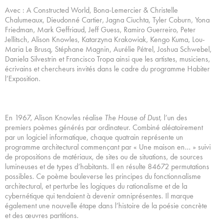
Avec : A Constructed World, Bona-Lemercier & Christelle
Chalumeaux, Dieudonné Cartier, Jagna Ciuchta, Tyler Coburn, Yona
Friedman, Mark Geffriaud, Jeff Guess, Ramiro Guerreiro, Peter
Jellitsch, Alison Knowles, Katarzyna Krakowiak, Kengo Kuma, Lou-
Maria Le Brusq, Stéphane Magnin, Aurélie Pétrel, Joshua Schwebel,
Daniela Silvestrin et Francisco Tropa ainsi que les artistes, musiciens,
écrivains et chercheurs invités dans le cadre du programme Habiter
l’Exposition.
En 1967, Alison Knowles réalise
The House of Dust
, l’un des
premiers poèmes générés par ordinateur. Combiné aléatoirement
par un logiciel informatique, chaque quatrain représente un
programme architectural commençant par « Une maison en… » suivi
de propositions de matériaux, de sites ou de situations, de sources
lumineuses et de types d’habitants. Il en résulte 84672 permutations
possibles. Ce poème bouleverse les principes du fonctionnalisme
architectural, et perturbe les logiques du rationalisme et de la
cybernétique qui tendaient à devenir omniprésentes. Il marque
également une nouvelle étape dans l’histoire de la poésie concrète
et des œuvres partitions.