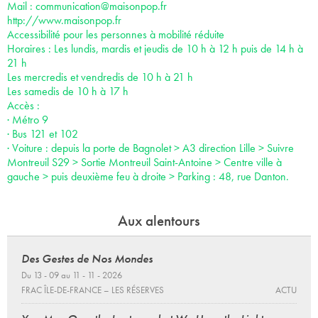
Mail :
communication@maisonpop.fr
http://www.maisonpop.fr
Accessibilité pour les personnes à mobilité réduite
Horaires : Les lundis, mardis et jeudis de 10 h à 12 h puis de 14 h à
21 h
Les mercredis et vendredis de 10 h à 21 h
Les samedis de 10 h à 17 h
Accès :
· Métro 9
· Bus 121 et 102
· Voiture : depuis la porte de Bagnolet > A3 direction Lille > Suivre
Montreuil S29 > Sortie Montreuil Saint-Antoine > Centre ville à
gauche > puis deuxième feu à droite > Parking : 48, rue Danton.
Aux alentours
Des Gestes de Nos Mondes
Du 13 - 09 au 11 - 11 - 2026
FRAC ÎLE-DE-FRANCE – LES RÉSERVES
ACTU