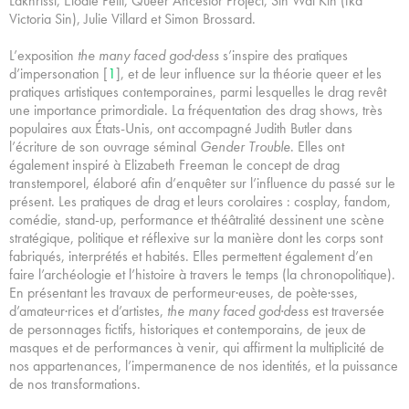
Lakhrissi, Elodie Petit, Queer Ancestor Project, Sin Wai Kin (fka
Victoria Sin), Julie Villard et Simon Brossard.
L’exposition
the many faced god·dess
s’inspire des pratiques
d’impersonation [
1
], et de leur influence sur la théorie queer et les
pratiques artistiques contemporaines, parmi lesquelles le drag revêt
une importance primordiale. La fréquentation des drag shows, très
populaires aux États-Unis, ont accompagné Judith Butler dans
l’écriture de son ouvrage séminal
Gender Trouble
. Elles ont
également inspiré à Elizabeth Freeman le concept de drag
transtemporel, élaboré afin d’enquêter sur l’influence du passé sur le
présent. Les pratiques de drag et leurs corolaires : cosplay, fandom,
comédie, stand-up, performance et théâtralité dessinent une scène
stratégique, politique et réflexive sur la manière dont les corps sont
fabriqués, interprétés et habités. Elles permettent également d’en
faire l’archéologie et l’histoire à travers le temps (la chronopolitique).
En présentant les travaux de performeur·euses, de poète·sses,
d’amateur·rices et d’artistes,
the many faced god·dess
est traversée
de personnages fictifs, historiques et contemporains, de jeux de
masques et de performances à venir, qui affirment la multiplicité de
nos appartenances, l’impermanence de nos identités, et la puissance
de nos transformations.