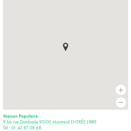
+
-
Maison Populaire
9 bis rue Dombasle 93100 Montreuil ENTRÉE LIBRE
Tél : 01 42 87 08 68