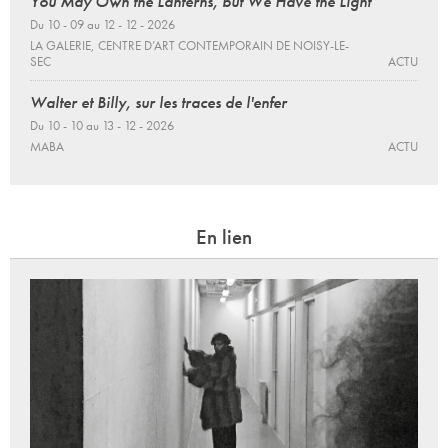
You May Own the Lanterns, but We Have the Light
Du 10 - 09 au 12 - 12 - 2026
LA GALERIE, CENTRE D’ART CONTEMPORAIN DE NOISY-LE-
SEC
ACTU
Walter et Billy, sur les traces de l'enfer
Du 10 - 10 au 13 - 12 - 2026
MABA
ACTU
En lien