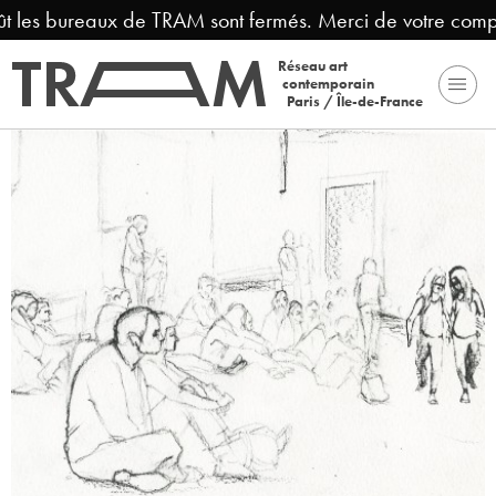
t les bureaux de TRAM sont fermés. Merci de votre compré
Réseau art
contemporain
Paris / Île-de-France