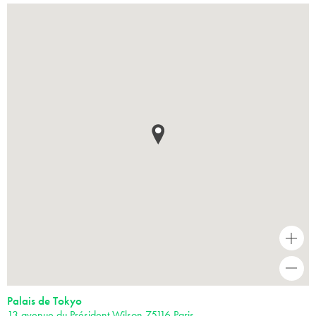
+
-
Palais de Tokyo
13 avenue du Président Wilson 75116 Paris