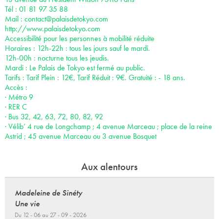
Tél : 01 81 97 35 88
Mail :
contact@palaisdetokyo.com
http://www.palaisdetokyo.com
Accessibilité pour les personnes à mobilité réduite
Horaires : 12h-22h : tous les jours sauf le mardi.
12h-00h : nocturne tous les jeudis.
Mardi : Le Palais de Tokyo est fermé au public.
Tarifs : Tarif Plein : 12€, Tarif Réduit : 9€. Gratuité : - 18 ans.
Accès :
· Métro 9
· RER C
· Bus 32, 42, 63, 72, 80, 82, 92
· Vélib’ 4 rue de Longchamp ; 4 avenue Marceau ; place de la reine
Astrid ; 45 avenue Marceau ou 3 avenue Bosquet
Aux alentours
Madeleine de Sinéty
Une vie
Du 12 - 06 au 27 - 09 - 2026