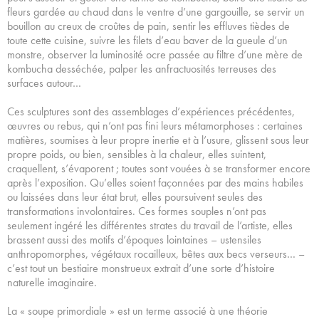
fleurs gardée au chaud dans le ventre d’une gargouille, se servir un
bouillon au creux de croûtes de pain, sentir les effluves tièdes de
toute cette cuisine, suivre les filets d’eau baver de la gueule d’un
monstre, observer la luminosité ocre passée au filtre d’une mère de
kombucha desséchée, palper les anfractuosités terreuses des
surfaces autour…
Ces sculptures sont des assemblages d’expériences précédentes,
œuvres ou rebus, qui n’ont pas fini leurs métamorphoses : certaines
matières, soumises à leur propre inertie et à l’usure, glissent sous leur
propre poids, ou bien, sensibles à la chaleur, elles suintent,
craquellent, s’évaporent ; toutes sont vouées à se transformer encore
après l’exposition. Qu’elles soient façonnées par des mains habiles
ou laissées dans leur état brut, elles poursuivent seules des
transformations involontaires. Ces formes souples n’ont pas
seulement ingéré les différentes strates du travail de l’artiste, elles
brassent aussi des motifs d’époques lointaines – ustensiles
anthropomorphes, végétaux rocailleux, bêtes aux becs verseurs… –
c’est tout un bestiaire monstrueux extrait d’une sorte d’histoire
naturelle imaginaire.
La « soupe primordiale » est un terme associé à une théorie