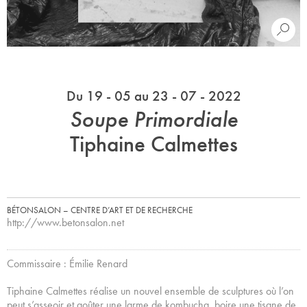
Du 19 - 05 au 23 - 07 - 2022
Soupe Primordiale
Tiphaine Calmettes
BÉTONSALON – CENTRE D’ART ET DE RECHERCHE
http://www.betonsalon.net
Commissaire : Émilie Renard
Tiphaine Calmettes réalise un nouvel ensemble de sculptures où l’on
peut s’asseoir et goûter une larme de kombucha, boire une tisane de