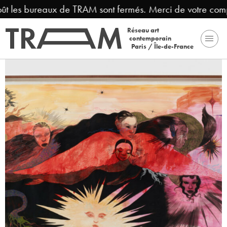
ût les bureaux de TRAM sont fermés. Merci de votre comp
Réseau art
contemporain
Paris / Île-de-France