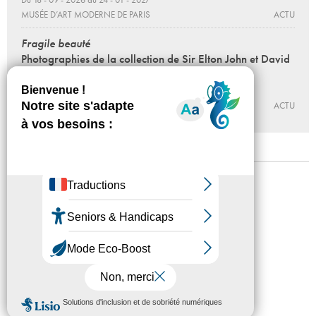
MUSÉE D’ART MODERNE DE PARIS
ACTU
Fragile beauté
Photographies de la collection de Sir Elton John et David
Furnish
Du 12 - 06 au 27 - 09 - 2026
JEU DE PAUME
ACTU
Mentions légales
Confidentialité
Accessibilité
Plan du site
Crédits
Presse