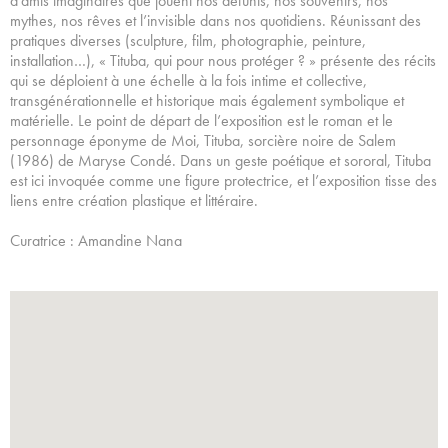
d’amis imaginaires que jouent nos défunts, nos souvenirs, nos
mythes, nos rêves et l’invisible dans nos quotidiens. Réunissant des
pratiques diverses (sculpture, film, photographie, peinture,
installation…), « Tituba, qui pour nous protéger ? » présente des récits
qui se déploient à une échelle à la fois intime et collective,
transgénérationnelle et historique mais également symbolique et
matérielle. Le point de départ de l’exposition est le roman et le
personnage éponyme de Moi, Tituba, sorcière noire de Salem
(1986) de Maryse Condé. Dans un geste poétique et sororal, Tituba
est ici invoquée comme une figure protectrice, et l’exposition tisse des
liens entre création plastique et littéraire.
Curatrice : Amandine Nana