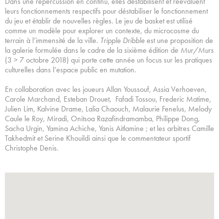
Dans une répercussion en continu, elles déstabilisent et réévaluent
leurs fonctionnements respectifs pour déstabiliser le fonctionnement
du jeu et établir de nouvelles règles. Le jeu de basket est utilisé
comme un modèle pour explorer un contexte, du microcosme du
terrain à l’immensité de la ville.
Tripple Dribble
est une proposition de
la galerie formulée dans le cadre de la sixième édition de
Mur/Murs
(3 > 7 octobre 2018) qui porte cette année un focus sur les pratiques
culturelles dans l’espace public en mutation.
En collaboration avec les joueurs Allan Youssouf, Assia Verhoeven,
Carole Marchand, Esteban Drouet, Fafadi Tossou, Frederic Matime,
Julien Lim, Kalvine Drame, Lalia Chaouch, Malaurie Fenelus, Melody
Caule le Roy, Miradi, Onitsoa Razafindramamba, Philippe Dong,
Sacha Urgin, Yamina Achiche, Yanis Aitlamine ; et les arbitres Camille
Takhedmit et Serine Khouildi ainsi que le commentateur sportif
Christophe Denis.