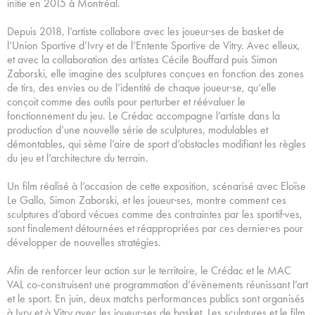
initie en 2015 à Montréal.
Depuis 2018, l’artiste collabore avec les joueur·ses de basket de
l’Union Sportive d’Ivry et de l’Entente Sportive de Vitry. Avec elleux,
et avec la collaboration des artistes Cécile Bouffard puis Simon
Zaborski, elle imagine des sculptures conçues en fonction des zones
de tirs, des envies ou de l’identité de chaque joueur·se, qu’elle
conçoit comme des outils pour perturber et réévaluer le
fonctionnement du jeu. Le Crédac accompagne l’artiste dans la
production d’une nouvelle série de sculptures, modulables et
démontables, qui sème l’aire de sport d’obstacles modifiant les règles
du jeu et l’architecture du terrain.
Un film réalisé à l’occasion de cette exposition, scénarisé avec Eloïse
Le Gallo, Simon Zaborski, et les joueur·ses, montre comment ces
sculptures d’abord vécues comme des contraintes par les sportif·ves,
sont finalement détournées et réappropriées par ces dernier·es pour
développer de nouvelles stratégies.
Afin de renforcer leur action sur le territoire, le Crédac et le MAC
VAL co-construisent une programmation d’évènements réunissant l’art
et le sport. En juin, deux matchs performances publics sont organisés
à Ivry et à Vitry avec les joueur·ses de basket. Les sculptures et le film