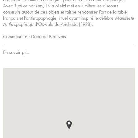
Avec
Tupi or not Tupi
, Lívia Melzi met en lumière les discours
construits autour de ces objets et fait se rencontrer l’art de la table
français et l’anthropophagie, rituel ayant inspiré le célèbre
Manifeste
Anthropophage
d’Oswald de Andrade (1928).
Commissaire : Daria de Beauvais
En savoir plus