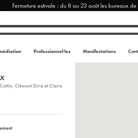
Fermeture estivale : du 8 au 23 août les bureaux de TR
médiation
Professionnel·les
Manifestations
Cont
ix
ottin, Clément Dirié et Claire
nement