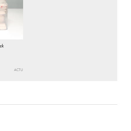
ck
ACTU