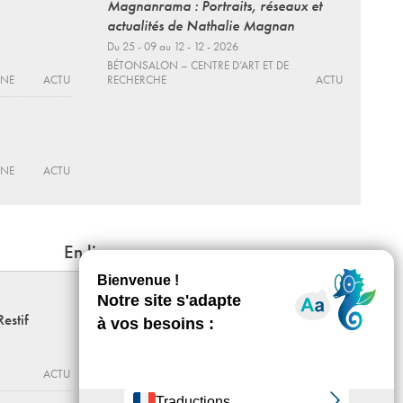
Magnanrama : Portraits, réseaux et
actualités de Nathalie Magnan
Du 25 - 09 au 12 - 12 - 2026
BÉTONSALON – CENTRE D’ART ET DE
RNE
ACTU
RECHERCHE
ACTU
RNE
ACTU
En lien
Joana Hadjithomas & Khalil Joreige
Restif
Rencontre et Projection
20 - 09 - 2016, 18:00
JEU DE PAUME
ACTU
ACTU
Rencontre avec Sheila Hicks