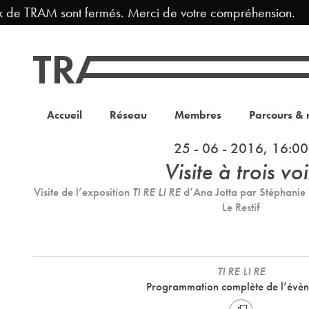
e TRAM sont fermés. Merci de votre compréhension.
Accueil
Réseau
Membres
Parcours & 
25 - 06 - 2016, 16:00
Visite à trois vo
Visite de l’exposition
TI RE LI RE
d’Ana Jotta par Stéphanie C
Le Restif
TI RE LI RE
Programmation complète de l’évè