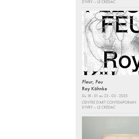
D’IVRY – LE CRÉDAC
Fleur, Feu
Roy Köhnke
Du 18 - 01 au 23 - 03 - 2025
CENTRE D’ART CONTEMPORAIN
D’IVRY – LE CRÉDAC