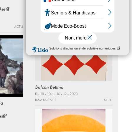
21 - 10 - 2016, 18:00
Restif
BEAUX-ARTS DE PARIS
ACTU
ACTU
Balcon Bettina
Du 10 - 10 au 16 - 12 - 2023
IMMANENCE
ACTU
la
stif