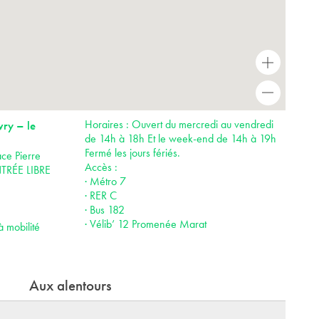
+
-
Horaires : Ouvert du mercredi au vendredi
vry – le
de 14h à 18h Et le week-end de 14h à 19h
Fermé les jours fériés.
ce Pierre
Accès :
NTRÉE LIBRE
· Métro 7
· RER C
· Bus 182
· Vélib’ 12 Promenée Marat
à mobilité
Aux alentours