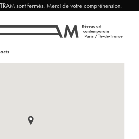
AM sont fermés. Merci de votre compréhension.
Fer
Réseau art
contemporain
Paris / Île-de-France
acts