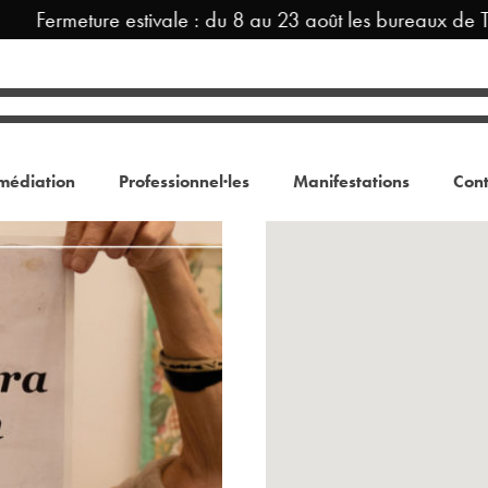
Fermeture estivale : du 8 au 23 août les bureaux de TR
médiation
Professionnel·les
Manifestations
Cont