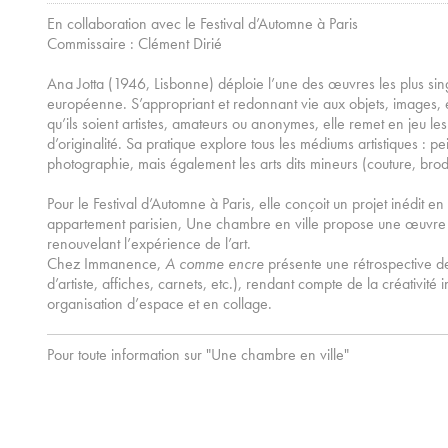
En collaboration avec le Festival d’Automne à Paris
Commissaire : Clément Dirié
Ana Jotta (1946, Lisbonne) déploie l’une des œuvres les plus sing
européenne. S’appropriant et redonnant vie aux objets, images, éc
qu’ils soient artistes, amateurs ou anonymes, elle remet en jeu les
d’originalité. Sa pratique explore tous les médiums artistiques : pein
photographie, mais également les arts dits mineurs (couture, brode
Pour le Festival d’Automne à Paris, elle conçoit un projet inédit e
appartement parisien, Une chambre en ville propose une œuvre
renouvelant l’expérience de l’art.
Chez Immanence,
A comme encre
présente une rétrospective d
d’artiste, affiches, carnets, etc.), rendant compte de la créativité
organisation d’espace et en collage.
Pour toute information sur "Une chambre en ville"