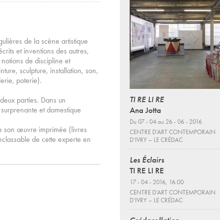
ulières de la scène artistique
rits et inventions des autres,
 notions de discipline et
ture, sculpture, installation, son,
rie, poterie).
TI RE LI RE
n deux parties. Dans un
Ana Jotta
 surprenante et domestique
Du 07 - 04 au 26 - 06 - 2016
e son œuvre imprimée (livres
CENTRE D’ART CONTEMPORAIN
 inclassable de cette experte en
D’IVRY – LE CRÉDAC
Les Éclairs
TI RE LI RE
17 - 04 - 2016, 16:00
CENTRE D’ART CONTEMPORAIN
D’IVRY – LE CRÉDAC
Crédacollation