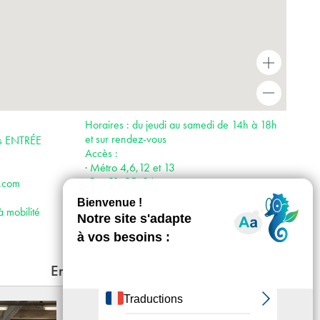
+
-
Horaires : du jeudi au samedi de 14h à 18h
et sur rendez-vous
is ENTRÉE
Accès :
· Métro 4,6,12 et 13
· Bus 91, 95, 96
.com
à mobilité
En lien
Les Éclairs