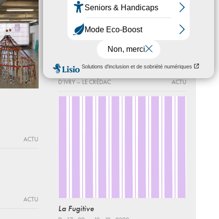
12 - 06 - 2016, 16:00
CENTRE D’ART CONTEMPORAIN
D’IVRY – LE CRÉDAC
ACTU
Atelier-Goûté
Visite de l'exposition
TI RE LI RE
19 - 06 - 2016, 15:30
CENTRE D’ART CONTEMPORAIN
D’IVRY – LE CRÉDAC
ACTU
ACTU
ACTU
La Fugitive