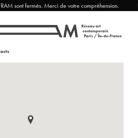
AM sont fermés. Merci de votre compréhension.
Fer
Réseau art
contemporain
Paris / Île-de-France
acts