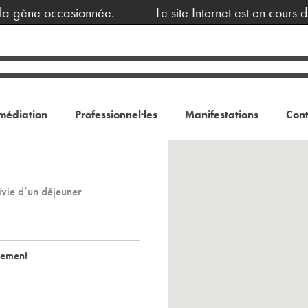
gène occasionnée.
Le site Internet est en cours de 
médiation
Professionnel·les
Manifestations
Cont
ivie d’un déjeuner
nement