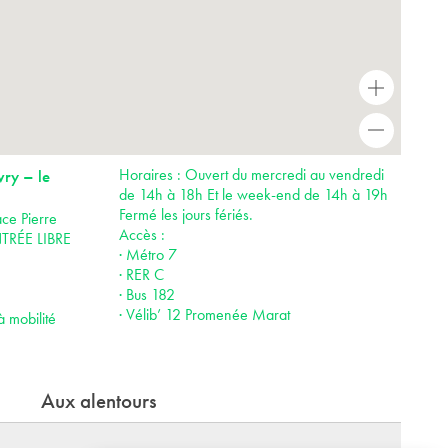
+
-
Horaires : Ouvert du mercredi au vendredi
vry – le
de 14h à 18h Et le week-end de 14h à 19h
Fermé les jours fériés.
ce Pierre
Accès :
NTRÉE LIBRE
· Métro 7
· RER C
· Bus 182
· Vélib’ 12 Promenée Marat
à mobilité
Aux alentours