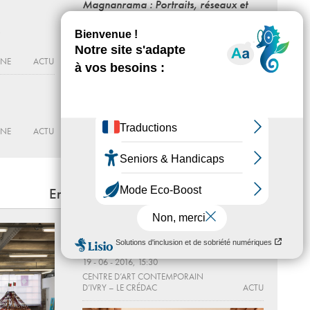
Magnanrama : Portraits, réseaux et
actualités de Nathalie Magnan
Du 25 - 09 au 12 - 12 - 2026
BÉTONSALON – CENTRE D’ART ET DE
RNE
ACTU
RECHERCHE
ACTU
RNE
ACTU
En lien
Atelier-Goûté
Visite de l'exposition
TI RE LI RE
19 - 06 - 2016, 15:30
CENTRE D’ART CONTEMPORAIN
D’IVRY – LE CRÉDAC
ACTU