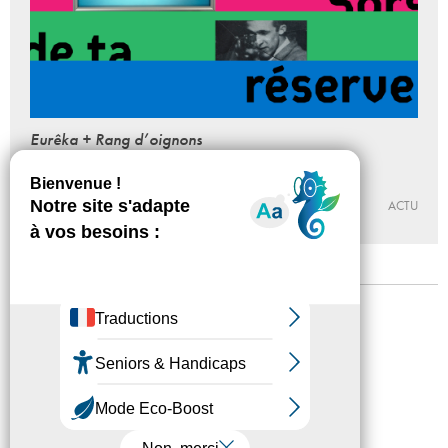
Eurêka + Rang d’oignons
Sors de ta réserve #5
Du 16 - 04 au 08 - 07 - 2023
FRAC ÎLE-DE-FRANCE – LES RÉSERVES
ACTU
Mentions légales
Confidentialité
Accessibilité
Plan du site
Crédits