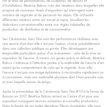
Par le biais de performances, de sculptures, de dessins et
d’installations, Béatrice Balcou crée des situations dans lesquelles elle
propose de nouveaux rituels d’exposition qui interrogent notre
manière de regarder et de percevoir les objets. Elle orchestre
différentes relations entre art, travail et repos, brouillant les
distinctions conventionnelles entre nos règles habituelles de
production, de distribution et de consommation.
Ses
Cérémonies Sans Titre
sont des performances réalisées avec
une œuvre d’art dont elle n’est pas l’auteur, choisie préalablement
dans une collection publique ou privée. Elles développent une
temporalité particulière autour d’un événement : celui de la mise en
exposition de l’œuvre. À travers ses gestes précis et délicats, Béatrice
Balcou s’intéresse à l’attention portée à la matérialité de l’œuvre d’art
autant qu’au comportement de celui qui la regarde. Avec elle,
l’œuvre n’est pas une image éphémère à reconnaître rapidement ou
à consommer, mais une matérialité physique dont il faut prendre soin,
et avec laquelle passer du temps.
Après la présentation de la
Cérémonie Sans Titre #10
à la Ferme du
Buisson en 2017, Béatrice Balcou revient au Centre d’art pour une
exposition conjuguant œuvres existantes et nouvelles productions.
Dans la lignée de ses toutes dernières
Pièces Assistantes
, elle nous