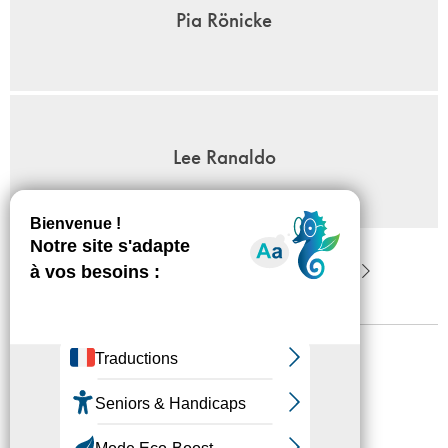
Pia Rönicke
Lee Ranaldo
…
…
1
79
80
81
82
83
88
Mentions légales
Confidentialité
Accessibilité
Plan du site