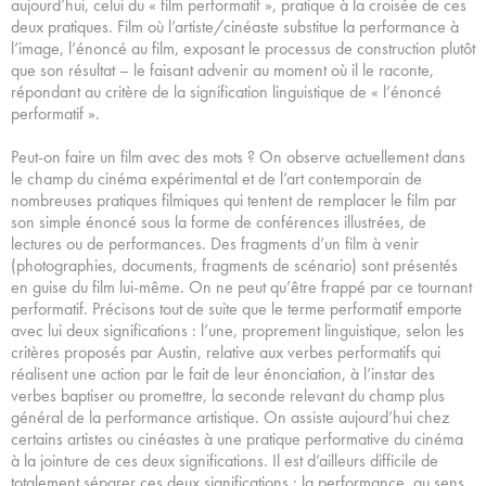
aujourd’hui, celui du « film performatif », pratique à la croisée de ces
deux pratiques. Film où l’artiste/cinéaste substitue la performance à
l’image, l’énoncé au film, exposant le processus de construction plutôt
que son résultat – le faisant advenir au moment où il le raconte,
répondant au critère de la signification linguistique de « l’énoncé
performatif ».
Peut-on faire un film avec des mots ? On observe actuellement dans
le champ du cinéma expérimental et de l’art contemporain de
nombreuses pratiques filmiques qui tentent de remplacer le film par
son simple énoncé sous la forme de conférences illustrées, de
lectures ou de performances. Des fragments d’un film à venir
(photographies, documents, fragments de scénario) sont présentés
en guise du film lui-même. On ne peut qu’être frappé par ce tournant
performatif. Précisons tout de suite que le terme performatif emporte
avec lui deux significations : l’une, proprement linguistique, selon les
critères proposés par Austin, relative aux verbes performatifs qui
réalisent une action par le fait de leur énonciation, à l’instar des
verbes baptiser ou promettre, la seconde relevant du champ plus
général de la performance artistique. On assiste aujourd’hui chez
certains artistes ou cinéastes à une pratique performative du cinéma
à la jointure de ces deux significations. Il est d’ailleurs difficile de
totalement séparer ces deux significations : la performance, au sens