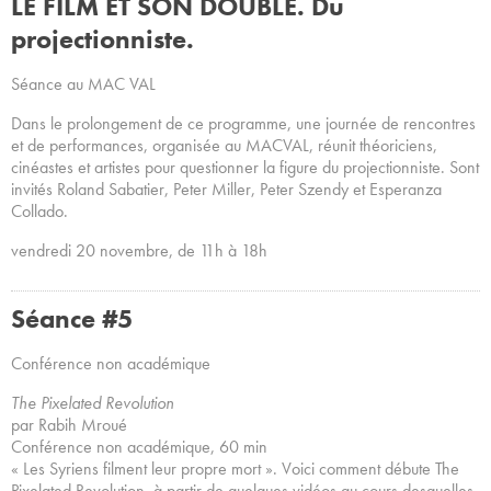
LE FILM ET SON DOUBLE. Du
projectionniste.
Séance au MAC VAL
Dans le prolongement de ce programme, une journée de rencontres
et de performances, organisée au MACVAL, réunit théoriciens,
cinéastes et artistes pour questionner la figure du projectionniste. Sont
invités Roland Sabatier, Peter Miller, Peter Szendy et Esperanza
Collado.
vendredi 20 novembre, de 11h à 18h
Séance #5
Conférence non académique
The Pixelated Revolution
par Rabih Mroué
Conférence non académique, 60 min
« Les Syriens filment leur propre mort ». Voici comment débute The
Pixelated Revolution, à partir de quelques vidéos au cours desquelles