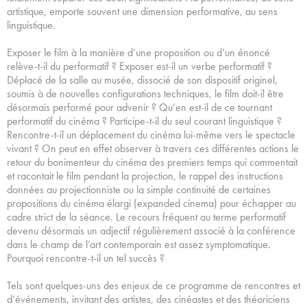
artistique, emporte souvent une dimension performative, au sens
linguistique.
Exposer le film à la manière d’une proposition ou d’un énoncé
relève-t-il du performatif ? Exposer est-il un verbe performatif ?
Déplacé de la salle au musée, dissocié de son dispositif originel,
soumis à de nouvelles configurations techniques, le film doit-il être
désormais performé pour advenir ? Qu’en est-il de ce tournant
performatif du cinéma ? Participe-t-il du seul courant linguistique ?
Rencontre-t-il un déplacement du cinéma lui-même vers le spectacle
vivant ? On peut en effet observer à travers ces différentes actions le
retour du bonimenteur du cinéma des premiers temps qui commentait
et racontait le film pendant la projection, le rappel des instructions
données au projectionniste ou la simple continuité de certaines
propositions du cinéma élargi (expanded cinema) pour échapper au
cadre strict de la séance. Le recours fréquent au terme performatif
devenu désormais un adjectif régulièrement associé à la conférence
dans le champ de l’art contemporain est assez symptomatique.
Pourquoi rencontre-t-il un tel succès ?
Tels sont quelques-uns des enjeux de ce programme de rencontres et
d’événements, invitant des artistes, des cinéastes et des théoriciens