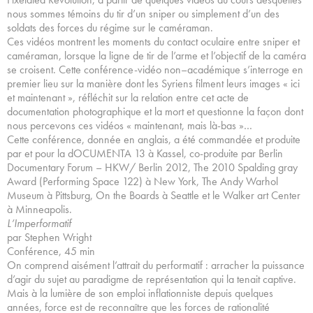
nous sommes témoins du tir d’un sniper ou simplement d’un des
soldats des forces du régime sur le caméraman.
Ces vidéos montrent les moments du contact oculaire entre sniper et
caméraman, lorsque la ligne de tir de l’arme et l’objectif de la caméra
se croisent. Cette conférence-vidéo non–académique s’interroge en
premier lieu sur la manière dont les Syriens filment leurs images « ici
et maintenant », réfléchit sur la relation entre cet acte de
documentation photographique et la mort et questionne la façon dont
nous percevons ces vidéos « maintenant, mais là-bas »…
Cette conférence, donnée en anglais, a été commandée et produite
par et pour la dOCUMENTA 13 à Kassel, co-produite par Berlin
Documentary Forum – HKW/ Berlin 2012, The 2010 Spalding gray
Award (Performing Space 122) à New York, The Andy Warhol
Museum à Pittsburg, On the Boards à Seattle et le Walker art Center
à Minneapolis.
L’Imperformatif
par Stephen Wright
Conférence, 45 min
On comprend aisément l’attrait du performatif : arracher la puissance
d’agir du sujet au paradigme de représentation qui la tenait captive.
Mais à la lumière de son emploi inflationniste depuis quelques
années, force est de reconnaître que les forces de rationalité