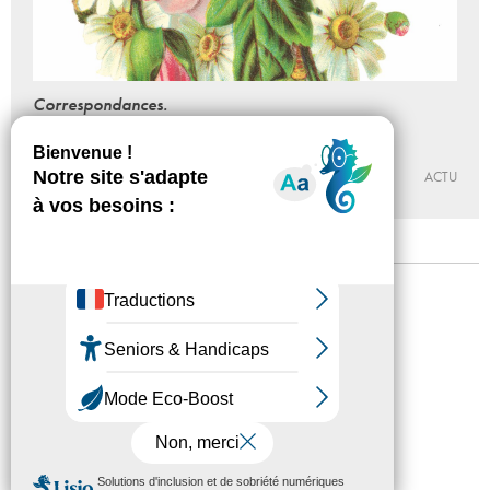
Correspondances.
Lire Angela Davis, Audre Lorde, Toni Morrison
Du 21 - 09 au 15 - 12 - 2024
CENTRE D’ART CONTEMPORAIN D’IVRY – LE CRÉDAC
ACTU
Mentions légales
Confidentialité
Accessibilité
Plan du site
Crédits
Presse