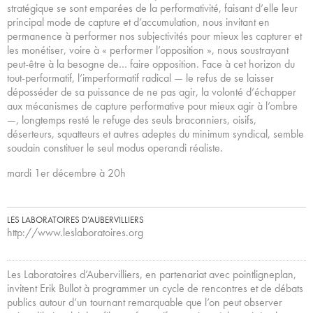
stratégique se sont emparées de la performativité, faisant d’elle leur
principal mode de capture et d’accumulation, nous invitant en
permanence à performer nos subjectivités pour mieux les capturer et
les monétiser, voire à « performer l’opposition », nous soustrayant
peut-être à la besogne de… faire opposition. Face à cet horizon du
tout-performatif, l’imperformatif radical — le refus de se laisser
déposséder de sa puissance de ne pas agir, la volonté d’échapper
aux mécanismes de capture performative pour mieux agir à l’ombre
—, longtemps resté le refuge des seuls braconniers, oisifs,
déserteurs, squatteurs et autres adeptes du minimum syndical, semble
soudain constituer le seul modus operandi réaliste.
mardi 1er décembre à 20h
LES LABORATOIRES D’AUBERVILLIERS
http://www.leslaboratoires.org
Les Laboratoires d’Aubervilliers, en partenariat avec pointligneplan,
invitent Erik Bullot à programmer un cycle de rencontres et de débats
publics autour d’un tournant remarquable que l’on peut observer