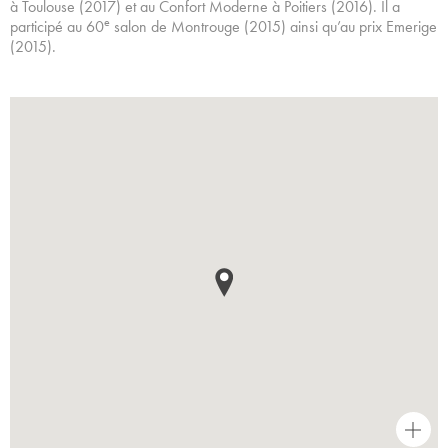
à Toulouse (2017) et au Confort Moderne à Poitiers (2016). Il a
e
participé au 60
salon de Montrouge (2015) ainsi qu’au prix Emerige
(2015).
+