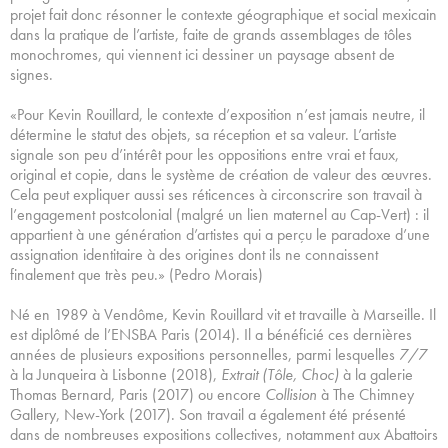
projet fait donc résonner le contexte géographique et social mexicain
dans la pratique de l’artiste, faite de grands assemblages de tôles
monochromes, qui viennent ici dessiner un paysage absent de
signes.
«Pour Kevin Rouillard, le contexte d’exposition n’est jamais neutre, il
détermine le statut des objets, sa réception et sa valeur. L’artiste
signale son peu d’intérêt pour les oppositions entre vrai et faux,
original et copie, dans le système de création de valeur des œuvres.
Cela peut expliquer aussi ses réticences à circonscrire son travail à
l’engagement postcolonial (malgré un lien maternel au Cap-Vert) : il
appartient à une génération d’artistes qui a perçu le paradoxe d’une
assignation identitaire à des origines dont ils ne connaissent
finalement que très peu.» (Pedro Morais)
Né en 1989 à Vendôme, Kevin Rouillard vit et travaille à Marseille. Il
est diplômé de l’ENSBA Paris (2014). Il a bénéficié ces dernières
années de plusieurs expositions personnelles, parmi lesquelles
7/7
à la Junqueira à Lisbonne (2018),
Extrait (Tôle, Choc)
à la galerie
Thomas Bernard, Paris (2017) ou encore
Collision
à The Chimney
Gallery, New-York (2017). Son travail a également été présenté
dans de nombreuses expositions collectives, notamment aux Abattoirs