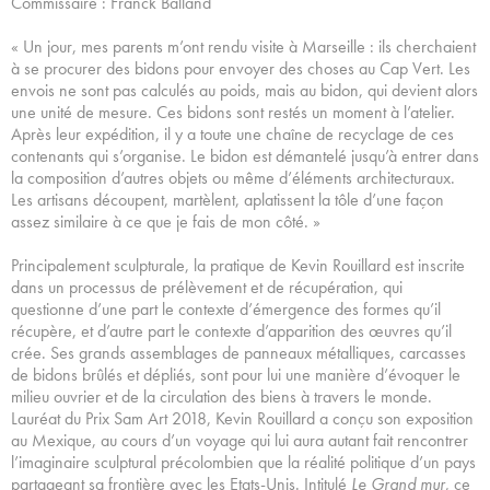
Commissaire : Franck Balland
« Un jour, mes parents m’ont rendu visite à Marseille : ils cherchaient
à se procurer des bidons pour envoyer des choses au Cap Vert. Les
envois ne sont pas calculés au poids, mais au bidon, qui devient alors
une unité de mesure. Ces bidons sont restés un moment à l’atelier.
Après leur expédition, il y a toute une chaîne de recyclage de ces
contenants qui s’organise. Le bidon est démantelé jusqu’à entrer dans
la composition d’autres objets ou même d’éléments architecturaux.
Les artisans découpent, martèlent, aplatissent la tôle d’une façon
assez similaire à ce que je fais de mon côté. »
Principalement sculpturale, la pratique de Kevin Rouillard est inscrite
dans un processus de prélèvement et de récupération, qui
questionne d’une part le contexte d’émergence des formes qu’il
récupère, et d’autre part le contexte d’apparition des œuvres qu’il
crée. Ses grands assemblages de panneaux métalliques, carcasses
de bidons brûlés et dépliés, sont pour lui une manière d’évoquer le
milieu ouvrier et de la circulation des biens à travers le monde.
Lauréat du Prix Sam Art 2018, Kevin Rouillard a conçu son exposition
au Mexique, au cours d’un voyage qui lui aura autant fait rencontrer
l’imaginaire sculptural précolombien que la réalité politique d’un pays
partageant sa frontière avec les Etats-Unis. Intitulé
Le Grand mur
, ce