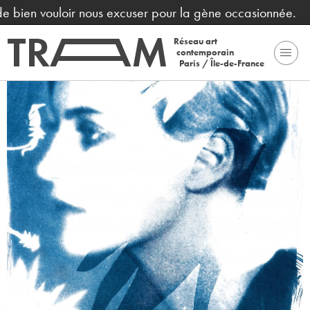
bien vouloir nous excuser pour la gène occasionnée.
Réseau art
contemporain
Paris / Île-de-France