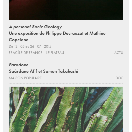
A personal Sonic Geology
Une exposition de Philippe Decrauzat et Mathieu
Copeland
Du 12 - 05 au 26 - 07 - 2015
FRAC ÎLE-DE-FRANCE – LE PLATEAU
ACTU
Paradoxe
Saârdane Afif et Samon Takahashi
MAISON POPULAIRE
DOC