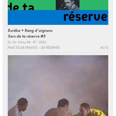
Eurêka + Rang d’oignons
Sors de ta réserve #5
Du 16 - 04 au 08 - 07 - 2023
FRAC ÎLE-DE-FRANCE – LES RÉSERVES
ACTU