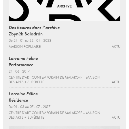
Des fissures dans l’archive
Zbynĕk Baladrán
Du 24 - 01 au 22 - 04 - 2023
MAISON POPULAIRE
ACTU
Lorraine Féline
Performance
24 - 06 - 2017
CENTRE D’ART CONTEMPORAIN DE MALAKOFF – MAISON
DES ARTS + SUPÉRETTE
ACTU
Lorraine Féline
Résidence
Du 01 - 03 au 07 - 07 - 2017
CENTRE D’ART CONTEMPORAIN DE MALAKOFF – MAISON
DES ARTS + SUPÉRETTE
ACTU