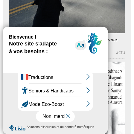
La téléphoniste Céline Ahond a un message pour vous.
Du 03 au 28 - 02 - 2016
FRAC ÎLE-DE-FRANCE – LE PLATEAU
ACTU