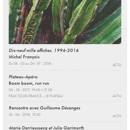
Dix-neuf mille affiches. 1994-2016
Michel François
Du 06 - 03 au 24 - 07 - 2016
ACTU
Plateau-Apéro
Boom boom, run run
04 - 10 - 2017, 19:00 > 21:00
FRAC ÎLE-DE-FRANCE – LE PLATEAU
ACTU
Rencontre avec Guillaume Désanges
24 - 04 - 2016, 15:30
ACTU
Marie Darrieussecq et Julia Garimorth