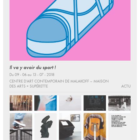
Il va y avoir du sport !
Du 09 - 06 au 13 - 07 - 2018
CENTRE D’ART CONTEMPORAIN DE MALAKOFF – MAISON
DES ARTS + SUPÉRETTE
ACTU