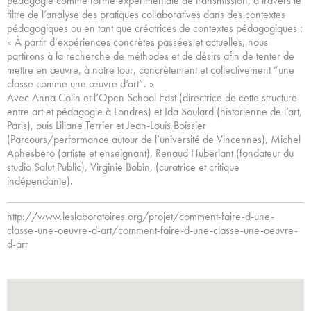
pédagogie comme forme expérimentale de transmission, à travers le
filtre de l’analyse des pratiques collaboratives dans des contextes
pédagogiques ou en tant que créatrices de contextes pédagogiques :
« À partir d’expériences concrètes passées et actuelles, nous
partirons à la recherche de méthodes et de désirs afin de tenter de
mettre en œuvre, à notre tour, concrètement et collectivement “une
classe comme une œuvre d’art”. »
Avec Anna Colin et l’Open School East (directrice de cette structure
entre art et pédagogie à Londres) et Ida Soulard (historienne de l’art,
Paris), puis Liliane Terrier et Jean-Louis Boissier
(Parcours/performance autour de l’université de Vincennes), Michel
Aphesbero (artiste et enseignant), Renaud Huberlant (fondateur du
studio Salut Public), Virginie Bobin, (curatrice et critique
indépendante).
http://www.leslaboratoires.org/projet/comment-faire-d-une-
classe-une-oeuvre-d-art/comment-faire-d-une-classe-une-oeuvre-
d-art