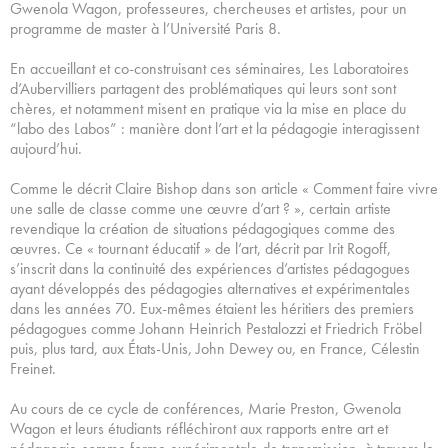
Gwenola Wagon, professeures, chercheuses et artistes, pour un
programme de master à l’Université Paris 8.
En accueillant et co-construisant ces séminaires, Les Laboratoires
d’Aubervilliers partagent des problématiques qui leurs sont sont
chères, et notamment misent en pratique via la mise en place du
“labo des Labos” : manière dont l’art et la pédagogie interagissent
aujourd’hui.
Comme le décrit Claire Bishop dans son article « Comment faire vivre
une salle de classe comme une œuvre d’art ? », certain artiste
revendique la création de situations pédagogiques comme des
œuvres. Ce « tournant éducatif » de l’art, décrit par Irit Rogoff,
s’inscrit dans la continuité des expériences d’artistes pédagogues
ayant développés des pédagogies alternatives et expérimentales
dans les années 70. Eux-mêmes étaient les héritiers des premiers
pédagogues comme Johann Heinrich Pestalozzi et Friedrich Fröbel
puis, plus tard, aux États-Unis, John Dewey ou, en France, Célestin
Freinet.
Au cours de ce cycle de conférences, Marie Preston, Gwenola
Wagon et leurs étudiants réfléchiront aux rapports entre art et