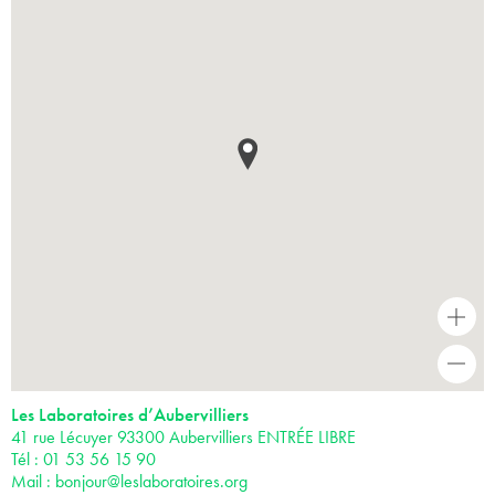
+
-
Les Laboratoires d’Aubervilliers
41 rue Lécuyer 93300 Aubervilliers ENTRÉE LIBRE
Tél : 01 53 56 15 90
Mail :
bonjour@leslaboratoires.org