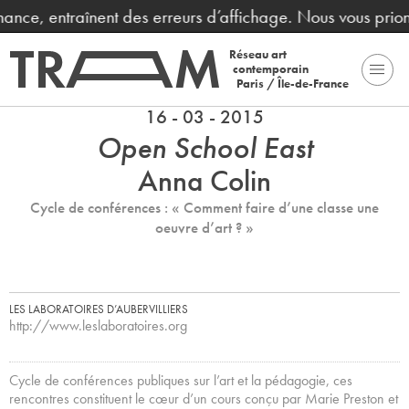
 entraînent des erreurs d’affichage. Nous vous prions de 
Réseau art
contemporain
Paris / Île-de-France
16 - 03 - 2015
Open School East
Anna Colin
Cycle de conférences : « Comment faire d’une classe une
oeuvre d’art ? »
LES LABORATOIRES D’AUBERVILLIERS
http://www.leslaboratoires.org
Cycle de conférences publiques sur l’art et la pédagogie, ces
rencontres constituent le cœur d’un cours conçu par Marie Preston et