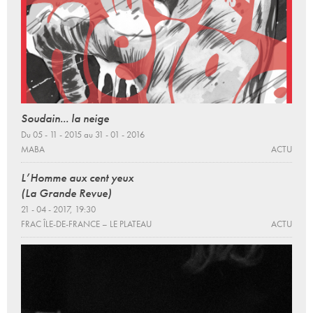
Soudain... la neige
Du 05 - 11 - 2015 au 31 - 01 - 2016
MABA
ACTU
L’Homme aux cent yeux
(La Grande Revue)
21 - 04 - 2017, 19:30
FRAC ÎLE-DE-FRANCE – LE PLATEAU
ACTU