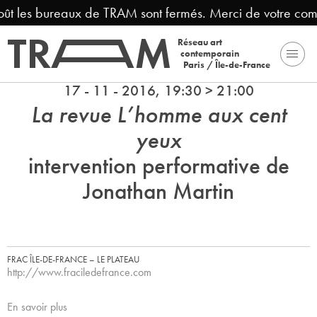
oût les bureaux de TRAM sont fermés. Merci de votre comp
Réseau art
contemporain
Paris / Île-de-France
17 - 11 - 2016, 19:30 > 21:00
La revue L’homme aux cent
yeux
intervention performative de
Jonathan Martin
FRAC ÎLE-DE-FRANCE – LE PLATEAU
http://www.fraciledefrance.com
En savoir plus