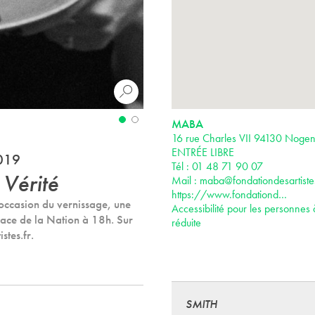
MABA
16 rue Charles VII 94130 Noge
ENTRÉE LIBRE
2019
Tél : 01 48 71 90 07
 Vérité
Mail :
maba@fondationdesartistes
https://www.fondationd…
occasion du vernissage, une
Accessibilité pour les personnes 
Place de la Nation à 18h. Sur
réduite
stes.fr.
SMITH