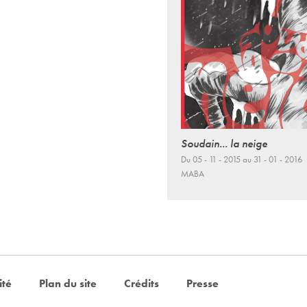
Soudain... la neige
Du 05 - 11 - 2015 au 31 - 01 - 2016
MABA
ité
Plan du site
Crédits
Presse