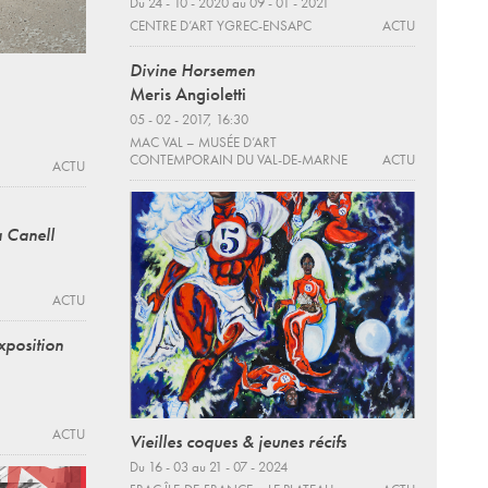
Du 24 - 10 - 2020 au 09 - 01 - 2021
CENTRE D’ART YGREC-ENSAPC
ACTU
Divine Horsemen
Meris Angioletti
05 - 02 - 2017, 16:30
MAC VAL – MUSÉE D’ART
CONTEMPORAIN DU VAL-DE-MARNE
ACTU
ACTU
 Canell
ACTU
xposition
ACTU
Vieilles coques & jeunes récifs
Du 16 - 03 au 21 - 07 - 2024