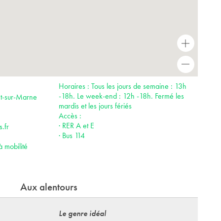
+
-
Horaires : Tous les jours de semaine : 13h
-18h. Le week-end : 12h -18h. Fermé les
nt-sur-Marne
mardis et les jours fériés
Accès :
· RER A et E
.fr
· Bus 114
à mobilité
Aux alentours
Le genre idéal