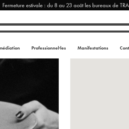
meture estivale : du 8 au 23 août les bureaux de TRAM so
médiation
Professionnel·les
Manifestations
Cont