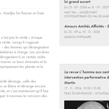
Ici grand ouvert
Du 23 - 05 - 2026 au 31 - 01 - 2027
MAC VAL – MUSÉE D’ART
tin, Marijke De Roover et Gaia
CONTEMPORAIN DU VAL-DE-MA
Amours Amitiés Affinités - 
Du 22 - 09 au 10 - 12 - 2026
 n’est pas la vérité » évoque
MAISON POPULAIRE
vérité. Lorsqu’il s’agissait
res – des femmes qui dérangeaient
plaidoiries à charge. Les sorcières
 dérogeaient à un certain ordre
it trouver un bouc émissaire et la
piriquement les plantes et la
La revue L’homme aux cent
intervention performative 
 vérité dérange, celle des
Martin
 se libère et dérange encore.
17 - 11 - 2016, 19:30 > 21:00
ité, et c’est maintenant qu’il faut
FRAC ÎLE-DE-FRANCE – LE PLATEA
oquer à nouveau le concours des