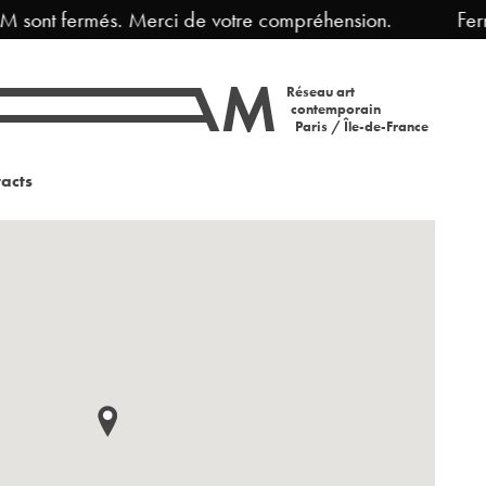
nt fermés. Merci de votre compréhension.
Fermetur
Réseau art
contemporain
Paris / Île-de-France
acts