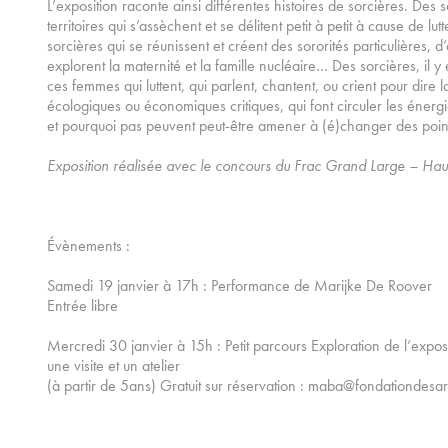
L’exposition raconte ainsi différentes histoires de sorcières. Des
territoires qui s’assèchent et se délitent petit à petit à cause de lu
sorcières qui se réunissent et créent des sororités particulières, d
explorent la maternité et la famille nucléaire… Des sorcières, il y 
ces femmes qui luttent, qui parlent, chantent, ou crient pour dire la
écologiques ou économiques critiques, qui font circuler les énerg
et pourquoi pas peuvent peut-être amener à (é)changer des poi
Exposition réalisée avec le concours du Frac Grand Large – Ha
Évènements :
Samedi 19 janvier à 17h : Performance de Marijke De Roover
Entrée libre
Mercredi 30 janvier à 15h : Petit parcours Exploration de l’exposi
une visite et un atelier
(à partir de 5ans) Gratuit sur réservation : maba@fondationdesarti