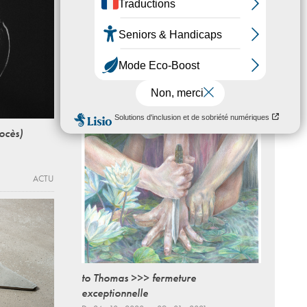
J'ai pleuré devant la fin d'un manga
Premier chapitre
Du 17 - 01 au 16 - 03 - 2024
ÉCOLE MUNICIPALE DES BEAUX-ARTS /
GALERIE ÉDOUARD MANET
ACTU
ocès)
ACTU
to Thomas >>> fermeture
exceptionnelle