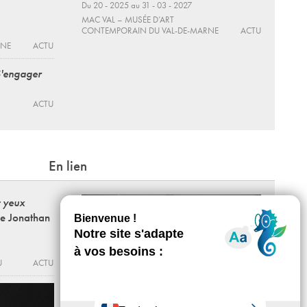
Du 20 - 2025 au 31 - 03 - 2027
MAC VAL – MUSÉE D’ART
CONTEMPORAIN DU VAL-DE-MARNE
ACTU
RNE
ACTU
S'engager
ACTU
En lien
 yeux
de Jonathan
U
ACTU