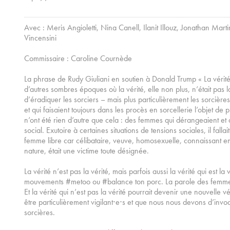
Avec : Meris Angioletti, Nina Canell, Ilanit Illouz, Jonathan Mar
Vincensini
Commissaire : Caroline Cournède
La phrase de Rudy Giuliani en soutien à Donald Trump « La vérité
d’autres sombres époques où la vérité, elle non plus, n’était pas la 
d’éradiquer les sorciers – mais plus particulièrement les sorciè
et qui faisaient toujours dans les procès en sorcellerie l’objet de 
n’ont été rien d’autre que cela : des femmes qui dérangeaient et
social. Exutoire à certaines situations de tensions sociales, il falla
femme libre car célibataire, veuve, homosexuelle, connaissant em
nature, était une victime toute désignée.
La vérité n’est pas la vérité, mais parfois aussi la vérité qui est la
mouvements #metoo ou #balance ton porc. La parole des femmes
Et la vérité qui n’est pas la vérité pourrait devenir une nouvelle vér
être particulièrement vigilant⋅e⋅s et que nous nous devons d’inv
sorcières.