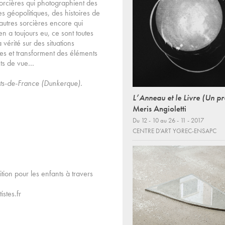
 sorcières qui photographient des
ttes géopolitiques, des histoires de
’autres sorcières encore qui
en a toujours eu, ce sont toutes
 vérité sur des situations
ies et transforment des éléments
nts de vue…
uts-de-France (Dunkerque).
L’Anneau et le Livre (Un pr
Meris Angioletti
Du 12 - 10 au 26 - 11 - 2017
CENTRE D’ART YGREC-ENSAPC
tion pour les enfants à travers
stes.fr