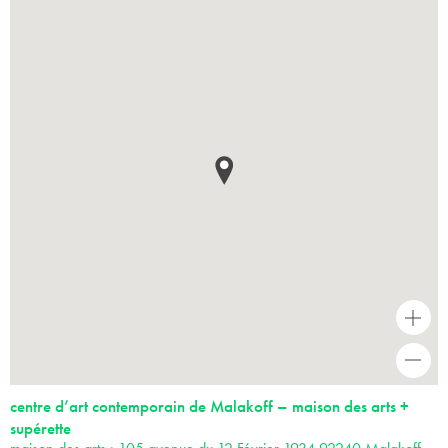
+
-
centre d’art contemporain de Malakoff – maison des arts +
supérette