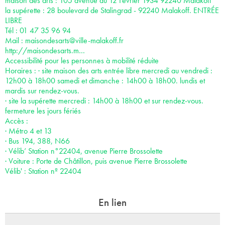
maison des arts : 105 avenue du 12 Février 1934 92240 Malakoff
la supérette : 28 boulevard de Stalingrad - 92240 Malakoff. ENTRÉE
LIBRE
Tél : 01 47 35 96 94
Mail :
maisondesarts@ville-malakoff.fr
http://maisondesarts.m…
Accessibilité pour les personnes à mobilité réduite
Horaires : · site maison des arts entrée libre mercredi au vendredi :
12h00 à 18h00 samedi et dimanche : 14h00 à 18h00. lundis et
mardis sur rendez-vous.
· site la supérette mercredi : 14h00 à 18h00 et sur rendez-vous.
fermeture les jours fériés
Accès :
· Métro 4 et 13
· Bus 194, 388, N66
· Vélib’ Station n°22404, avenue Pierre Brossolette
· Voiture : Porte de Châtillon, puis avenue Pierre Brossolette
Vélib' : Station nº 22404
En lien