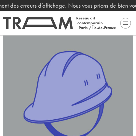
ent des erreurs d’affichage. Nous vous prions de bien voul
Réseau art
contemporain
Paris / Île-de-France