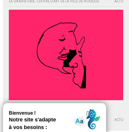
LA GRAINETERIE, CENTRE D’ART DE LA VILLE DE HOUILLES
ACTU
Saison Arpenter l’intervalle
Du 18 - 02 au 16 - 05 - 2016
PALAIS DE TOKYO
ACTU