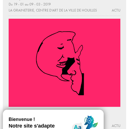
Du 19 - 01 au 09 - 03 - 2019
LA GRAINETERIE, CENTRE D’ART DE LA VILLE DE HOUILLES
ACTU
Saison Arpenter l’intervalle
Du 18 - 02 au 16 - 05 - 2016
PALAIS DE TOKYO
ACTU