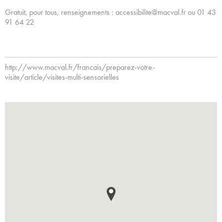
Gratuit, pour tous, renseignements : accessibilite@macval.fr ou 01 43
91 64 22
http://www.macval.fr/francais/preparez-votre-
visite/article/visites-multi-sensorielles