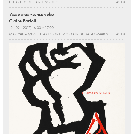
LE CYCLOP DE JEAN TINGUELY
ACTU
Visite multi-sensorielle
Claire Bartoli
12 - 02 - 2017, 16:00 > 17:00
MAC VAL – MUSÉE D’ART CONTEMPORAIN DU VAL-DE-MARNE
ACTU