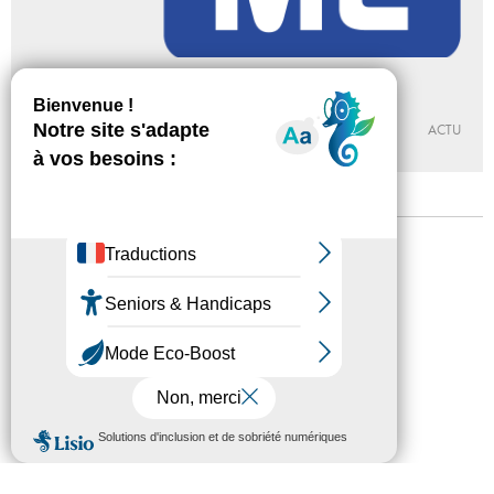
STARING AT YOU STARING AT ME
Du 05 - 02 au 12 - 03 - 2016
CENTRE D’ART YGREC-ENSAPC
ACTU
Mentions légales
Confidentialité
Accessibilité
Plan du site
Crédits
Presse