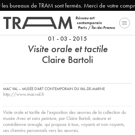
es bureaux de TRAM sont fermés. Merci de votre compréhen
Réseau art
contemporain
Paris / Île-de-France
01 - 03 - 2015
Visite orale et tactile
Claire Bartoli
MAC VAL – MUSÉE D’ART CONTEMPORAIN DU VAL-DE-MARNE
http://www.macval.fr
Visite orale et tactile de l’exposition des œuvres de la collection du
musée
Avec et sans peinture
, par Claire Bartoli, auteure et
comédienne aveugle, qui propose à tous, voyants et non-voyants,
ses chemins personnels vers les œuvres.