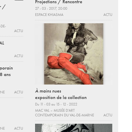
Projections / Rencontre
r /
27 - 03 - 2017, 20:00
ESPACE KHIASMA
ACTU
-DE-
ACTU
AL
ACTU
mporain
 8 ans
À mains nues
RNE
ACTU
exposition de la collection
Du 11 - 03 au 15 - 12 - 2022
MAC VAL – MUSÉE D’ART
CONTEMPORAIN DU VAL-DE-MARNE
ACTU
RNE
ACTU