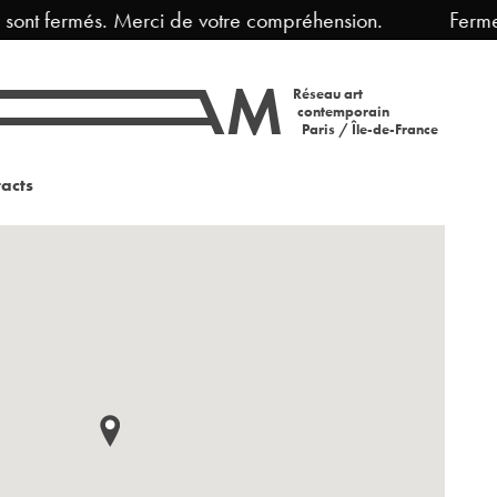
més. Merci de votre compréhension.
Fermeture esti
Réseau art
contemporain
Paris / Île-de-France
acts