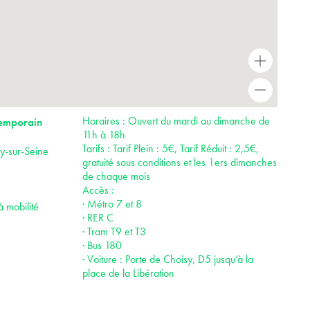
+
-
Horaires : Ouvert du mardi au dimanche de
emporain
11h à 18h
Tarifs : Tarif Plein : 5€, Tarif Réduit : 2,5€,
ry-sur-Seine
gratuité sous conditions et les 1ers dimanches
de chaque mois
Accès :
· Métro 7 et 8
à mobilité
· RER C
· Tram T9 et T3
· Bus 180
· Voiture : Porte de Choisy, D5 jusqu’à la
place de la Libération