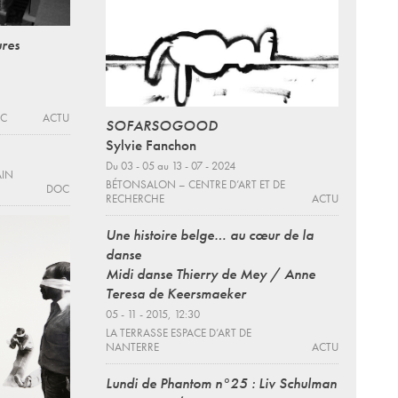
ures
EC
ACTU
SOFARSOGOOD
Sylvie Fanchon
Du 03 - 05 au 13 - 07 - 2024
AIN
BÉTONSALON – CENTRE D’ART ET DE
DOC
RECHERCHE
ACTU
Une histoire belge… au cœur de la
danse
Midi danse Thierry de Mey / Anne
Teresa de Keersmaeker
05 - 11 - 2015, 12:30
LA TERRASSE ESPACE D’ART DE
NANTERRE
ACTU
Lundi de Phantom n°25 : Liv Schulman