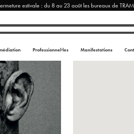
 estivale : du 8 au 23 août les bureaux de TRAM sont fer
médiation
Professionnel·les
Manifestations
Cont