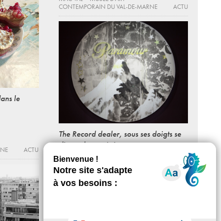
CONTEMPORAIN DU VAL-DE-MARNE
ACTU
dans le
The Record dealer, sous ses doigts se
dissout le vernis !
RNE
ACTU
06 - 11 - 2016, 12:00 > 19:00
MAC VAL – MUSÉE D’ART
CONTEMPORAIN DU VAL-DE-MARNE
ACTU