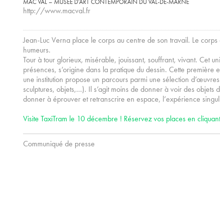
MAC VAL – MUSÉE D’ART CONTEMPORAIN DU VAL-DE-MARNE
http://www.macval.fr
Jean-Luc Verna place le corps au centre de son travail. Le corps
humeurs.
Tour à tour glorieux, misérable, jouissant, souffrant, vivant. Cet 
présences, s’origine dans la pratique du dessin. Cette première
une institution propose un parcours parmi une sélection d’œuvres
sculptures, objets,…). Il s’agit moins de donner à voir des objets 
donner à éprouver et retranscrire en espace, l’expérience singul
Visite TaxiTram le 10 décembre ! Réservez vos places en cliquant 
Communiqué de presse