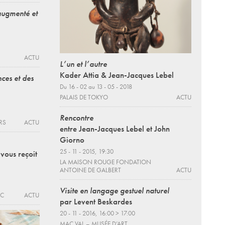
augmenté et
ACTU
L’un et l’autre
Kader Attia & Jean-Jacques Lebel
ces et des
Du 16 - 02 au 13 - 05 - 2018
PALAIS DE TOKYO
ACTU
Rencontre
RS
ACTU
entre Jean-Jacques Lebel et John
Giorno
25 - 11 - 2015, 19:30
 vous reçoit
LA MAISON ROUGE FONDATION
ANTOINE DE GALBERT
ACTU
Visite en langage gestuel naturel
EC
ACTU
par Levent Beskardes
20 - 11 - 2016, 16:00 > 17:00
MAC VAL – MUSÉE D’ART