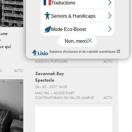
 une
e
ux qui
i’m from nowhere good
Du 21 - 01 au 11 - 07 - 2020
MAISON POPULAIRE
ACTU
EC
ACTU
Savannah Bay
Spectacle
26 - 02 - 2017, 16:00
MAC VAL – MUSÉE D’ART
CONTEMPORAIN DU VAL-DE-MARNE
ACTU