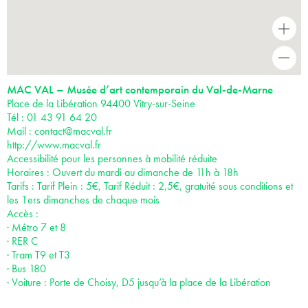
+
-
MAC VAL – Musée d’art contemporain du Val-de-Marne
Place de la Libération 94400 Vitry-sur-Seine
Tél : 01 43 91 64 20
Mail :
contact@macval.fr
http://www.macval.fr
Accessibilité pour les personnes à mobilité réduite
Horaires : Ouvert du mardi au dimanche de 11h à 18h
Tarifs : Tarif Plein : 5€, Tarif Réduit : 2,5€, gratuité sous conditions et
les 1ers dimanches de chaque mois
Accès :
· Métro 7 et 8
· RER C
· Tram T9 et T3
· Bus 180
· Voiture : Porte de Choisy, D5 jusqu’à la place de la Libération