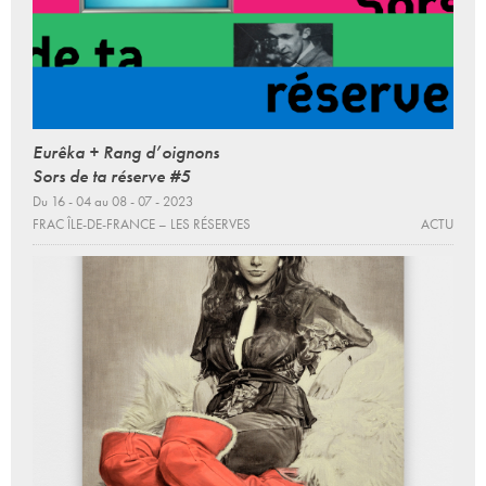
Eurêka + Rang d’oignons
Sors de ta réserve #5
Du 16 - 04 au 08 - 07 - 2023
FRAC ÎLE-DE-FRANCE – LES RÉSERVES
ACTU