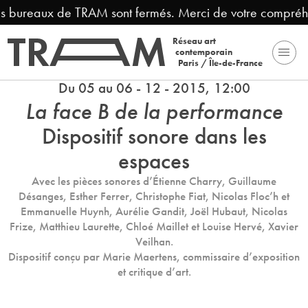
aux de TRAM sont fermés. Merci de votre compréhension.
Réseau art
contemporain
Paris / Île-de-France
Du 05 au 06 - 12 - 2015, 12:00
La face B de la performance
Dispositif sonore dans les
espaces
Avec les pièces sonores d’Étienne Charry, Guillaume
Désanges, Esther Ferrer, Christophe Fiat, Nicolas Floc’h et
Emmanuelle Huynh, Aurélie Gandit, Joël Hubaut, Nicolas
Frize, Matthieu Laurette, Chloé Maillet et Louise Hervé, Xavier
Veilhan.
Dispositif conçu par Marie Maertens, commissaire d’exposition
et critique d’art.