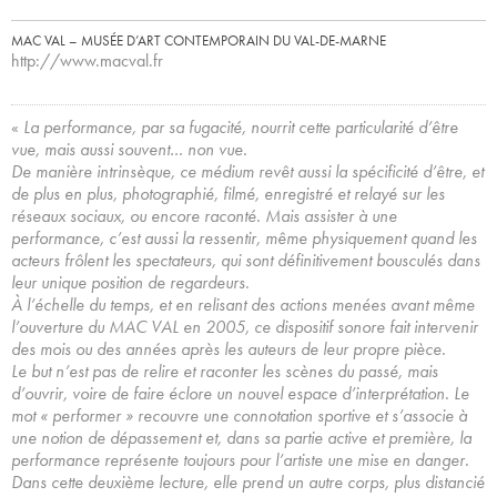
MAC VAL – MUSÉE D’ART CONTEMPORAIN DU VAL-DE-MARNE
http://www.macval.fr
«
La performance, par sa fugacité, nourrit cette particularité d’être
vue, mais aussi souvent… non vue.
De manière intrinsèque, ce médium revêt aussi la spécificité d’être, et
de plus en plus, photographié, filmé, enregistré et relayé sur les
réseaux sociaux, ou encore raconté. Mais assister à une
performance, c’est aussi la ressentir, même physiquement quand les
acteurs frôlent les spectateurs, qui sont définitivement bousculés dans
leur unique position de regardeurs.
À l’échelle du temps, et en relisant des actions menées avant même
l’ouverture du MAC VAL en 2005, ce dispositif sonore fait intervenir
des mois ou des années après les auteurs de leur propre pièce.
Le but n’est pas de relire et raconter les scènes du passé, mais
d’ouvrir, voire de faire éclore un nouvel espace d’interprétation. Le
mot « performer » recouvre une connotation sportive et s’associe à
une notion de dépassement et, dans sa partie active et première, la
performance représente toujours pour l’artiste une mise en danger.
Dans cette deuxième lecture, elle prend un autre corps, plus distancié