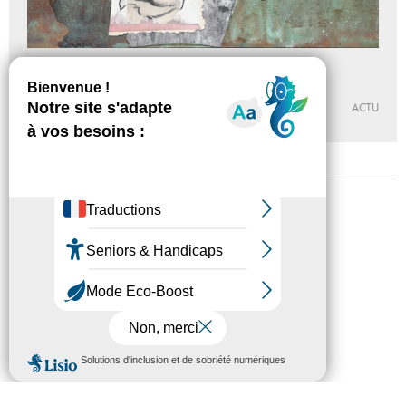
Punascha Parry
Du 14 - 10 au 23 - 12 - 2017
VILLA VASSILIEFF
ACTU
Mentions légales
Confidentialité
Accessibilité
Plan du site
Crédits
Presse