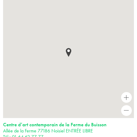
+
-
Centre d’art contemporain de la Ferme du Buisson
Allée de la Ferme 77186 Noisiel ENTRÉE LIBRE
Tél : 01 64 62 77 77