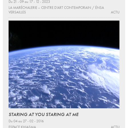
Du 21 - 09 au 17 - 12 - 2023
LA MARÉCHALERIE – CENTRE D’ART CONTEMPORAIN / ÉNSA
VERSAILLES
ACTU
STARING AT YOU STARING AT ME
Du 04 au 27 - 02 - 2016
ESPACE KHIASMA
ACTU