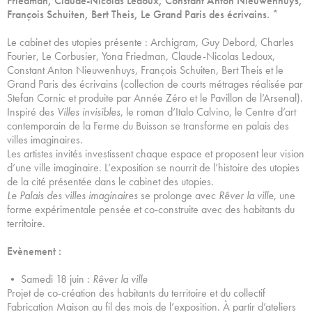
Friedman, Claude-Nicolas Ledoux, Constant Anton Nieuwenhuys,
François Schuiten, Bert Theis, Le Grand Paris des écrivains. *
Le cabinet des utopies présente : Archigram, Guy Debord, Charles
Fourier, Le Corbusier, Yona Friedman, Claude-Nicolas Ledoux,
Constant Anton Nieuwenhuys, François Schuiten, Bert Theis et le
Grand Paris des écrivains (collection de courts métrages réalisée par
Stefan Cornic et produite par Année Zéro et le Pavillon de l’Arsenal).
Inspiré des
Villes invisibles
, le roman d’Italo Calvino, le Centre d’art
contemporain de la Ferme du Buisson se transforme en palais des
villes imaginaires.
Les artistes invités investissent chaque espace et proposent leur vision
d’une ville imaginaire. L’exposition se nourrit de l’histoire des utopies
de la cité présentée dans le cabinet des utopies.
Le Palais des villes imaginaires
se prolonge avec
Rêver la ville
, une
forme expérimentale pensée et co-construite avec des habitants du
territoire.
Evènement :
• Samedi 18 juin :
Rêver la ville
Projet de co-création des habitants du territoire et du collectif
Fabrication Maison au fil des mois de l’exposition. À partir d’ateliers