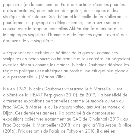
populaires (de la commune de Paris aux actions récentes pour les
droits identitaires) pour extraire des gestes, des slogans et des
stratégies de résistance. Si le béton et la limaille de fer s’allieront ici
pour former un paysage en déliquescence, une œuvre sonore
conçue avec le rappeur marseillais Akhénaton fera entendre les
témoignages singuliers d’hommes et de femmes ayant traversé des
épreuves de vie singulières.
« Reprenant des techniques héritées de la guerre, comme ses
sculptures en béton sucré ou infiltrant le milieu carcéral en négociant
avec les détenus comme les matons, Nicolas Daubanes déplace les
régimes politiques et esthétiques au profit d’une éthique plus globale
que personnelle. » (Marion Zilio)
Né en 1983, Nicolas Daubanes vit et travaille à Marseille. Il est
diplômé de la HEART Perpignan (2010). En 2019, il a bénéficié de
différentes expositions personnelles comme
Le monde ou rien
au
Frac PACA, à Marseille ou
Le hasard vaincu
aux Atelier Vortex, à
Dijon. Ces dernières années, il a participé à de nombreuses
expositions collectives notamment au CAC de Cincinnati (2019), au
Frac Occitanie, à Montpellier (2018) ainsi qu’à la Villa Arson, à Nice
(2016). Prix des amis du Palais de Tokyo en 2018, il a été en