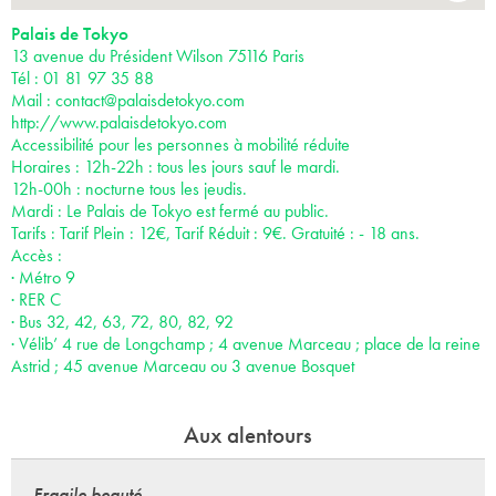
Palais de Tokyo
13 avenue du Président Wilson 75116 Paris
Tél : 01 81 97 35 88
Mail :
contact@palaisdetokyo.com
http://www.palaisdetokyo.com
Accessibilité pour les personnes à mobilité réduite
Horaires : 12h-22h : tous les jours sauf le mardi.
12h-00h : nocturne tous les jeudis.
Mardi : Le Palais de Tokyo est fermé au public.
Tarifs : Tarif Plein : 12€, Tarif Réduit : 9€. Gratuité : - 18 ans.
Accès :
· Métro 9
· RER C
· Bus 32, 42, 63, 72, 80, 82, 92
· Vélib’ 4 rue de Longchamp ; 4 avenue Marceau ; place de la reine
Astrid ; 45 avenue Marceau ou 3 avenue Bosquet
Aux alentours
Fragile beauté