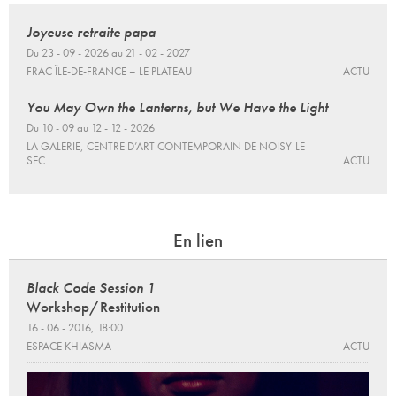
Joyeuse retraite papa
Du 23 - 09 - 2026 au 21 - 02 - 2027
FRAC ÎLE-DE-FRANCE – LE PLATEAU
ACTU
You May Own the Lanterns, but We Have the Light
Du 10 - 09 au 12 - 12 - 2026
LA GALERIE, CENTRE D’ART CONTEMPORAIN DE NOISY-LE-
SEC
ACTU
En lien
Black Code Session 1
Workshop/Restitution
16 - 06 - 2016, 18:00
ESPACE KHIASMA
ACTU