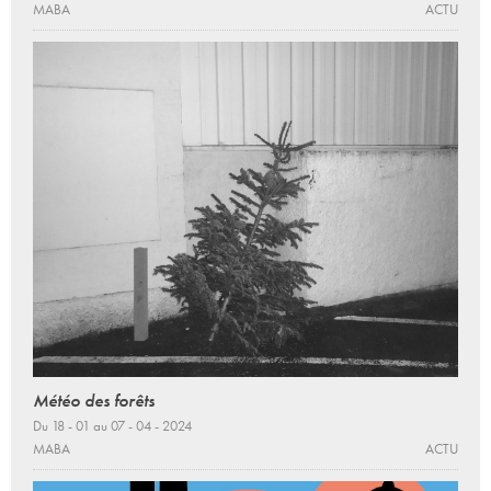
MABA
ACTU
Météo des forêts
Du 18 - 01 au 07 - 04 - 2024
MABA
ACTU