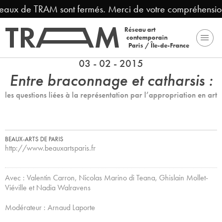
sont fermés. Merci de votre compréhension.
Fermet
Réseau art
contemporain
Paris / Île-de-France
03 - 02 - 2015
Entre braconnage et catharsis :
les questions liées à la représentation par l’appropriation en art
BEAUX-ARTS DE PARIS
http://www.beauxartsparis.fr
Avec : Valentin Carron, Nicolas Marino di Teana, Ghislain Mollet-
Viéville et Nadia Walravens
Modérateur : Arnaud Laporte