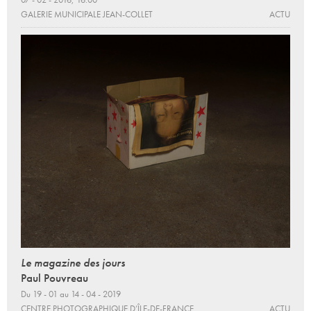
GALERIE MUNICIPALE JEAN-COLLET
ACTU
Le magazine des jours
Paul Pouvreau
Du 19 - 01 au 14 - 04 - 2019
CENTRE PHOTOGRAPHIQUE D’ÎLE-DE-FRANCE
ACTU