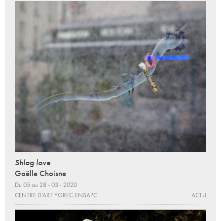
Shlag love
Gaëlle Choisne
Du 05 au 28 - 03 - 2020
CENTRE D’ART YGREC-ENSAPC
ACTU