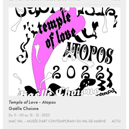
Temple of Love - Atopos
Gaëlle Choisne
Du 11 - 03 au 15 - 12 - 2022
MAC VAL – MUSÉE D’ART CONTEMPORAIN DU VAL-DE-MARNE
ACTU